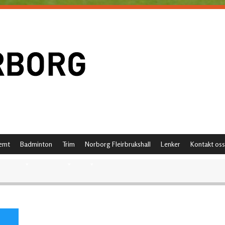
emt
Badminton
Trim
Norborg Fleirbrukshall
Lenker
Kontakt oss