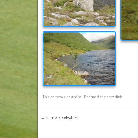
This entry was posted in . Bookmark the
permalink
.
←
Trim-Gjersetvatnet
Post navigation