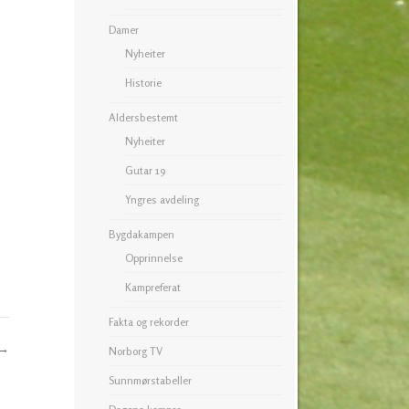
Damer
Nyheiter
Historie
Aldersbestemt
Nyheiter
Gutar 19
Yngres avdeling
Bygdakampen
Opprinnelse
Kampreferat
Fakta og rekorder
→
Norborg TV
Sunnmørstabeller