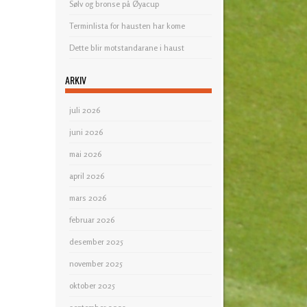
Sølv og bronse på Øyacup
Terminlista for hausten har kome
Dette blir motstandarane i haust
ARKIV
juli 2026
juni 2026
mai 2026
april 2026
mars 2026
februar 2026
desember 2025
november 2025
oktober 2025