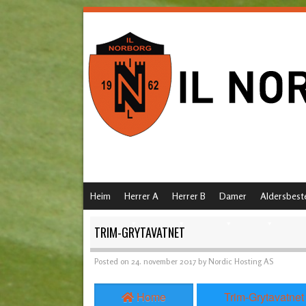
SKIP TO CONTENT
Heim
Herrer A
Herrer B
Damer
Aldersbest
MENU
TRIM-GRYTAVATNET
Posted on
24. november 2017
by
Nordic Hosting AS
Home
Trim-Grytavatnet