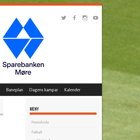
Baneplan
Dagens kampar
Kalender
MENY
Hovudsida
Fotball