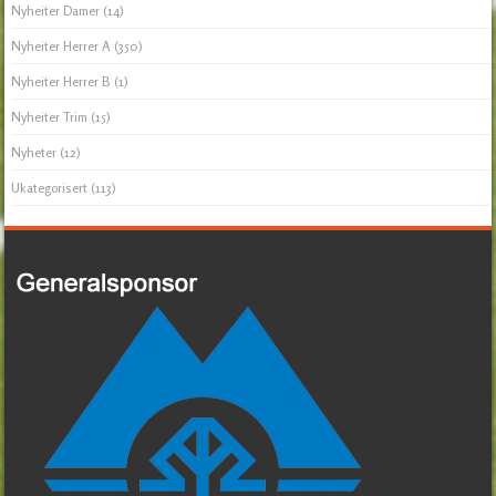
Nyheiter Damer
(14)
Nyheiter Herrer A
(350)
Nyheiter Herrer B
(1)
Nyheiter Trim
(15)
Nyheter
(12)
Ukategorisert
(113)