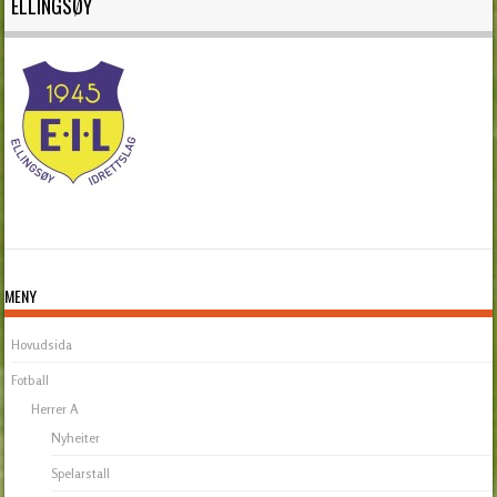
ELLINGSØY
MENY
Hovudsida
Fotball
Herrer A
Nyheiter
Spelarstall