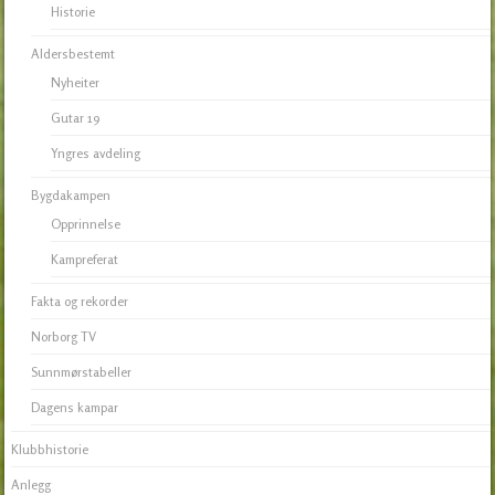
Historie
Aldersbestemt
Nyheiter
Gutar 19
Yngres avdeling
Bygdakampen
Opprinnelse
Kampreferat
Fakta og rekorder
Norborg TV
Sunnmørstabeller
Dagens kampar
Klubbhistorie
Anlegg