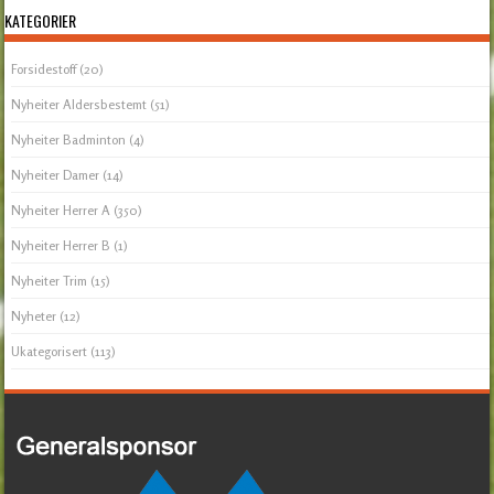
KATEGORIER
Forsidestoff
(20)
Nyheiter Aldersbestemt
(51)
Nyheiter Badminton
(4)
Nyheiter Damer
(14)
Nyheiter Herrer A
(350)
Nyheiter Herrer B
(1)
Nyheiter Trim
(15)
Nyheter
(12)
Ukategorisert
(113)