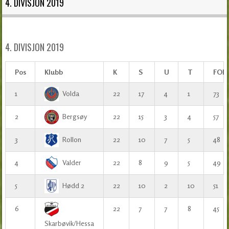
4. DIVISJON 2019
4. DIVISJON 2019
Pos
Klubb
K
S
U
T
FOR
1
Volda
22
17
4
1
73
2
Bergsøy
22
15
3
4
57
3
Rollon
22
10
7
5
48
4
Valder
22
8
9
5
49
5
Hødd 2
22
10
2
10
51
6
22
7
7
8
45
Skarbøvik/Hessa