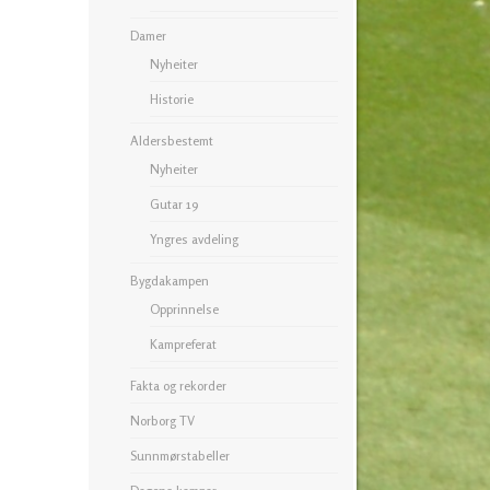
Damer
Nyheiter
Historie
Aldersbestemt
Nyheiter
Gutar 19
Yngres avdeling
Bygdakampen
Opprinnelse
Kampreferat
Fakta og rekorder
Norborg TV
Sunnmørstabeller