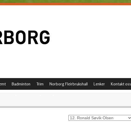
emt
Badminton
Trim
Norborg Fleirbrukshall
Lenker
Kontakt oss