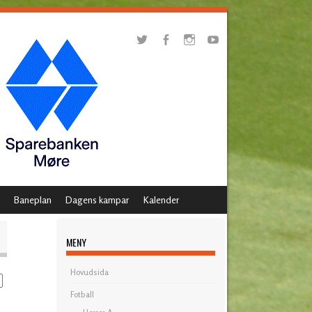
Baneplan
Dagens kampar
Kalender
MENY
Hovudsida
Fotball