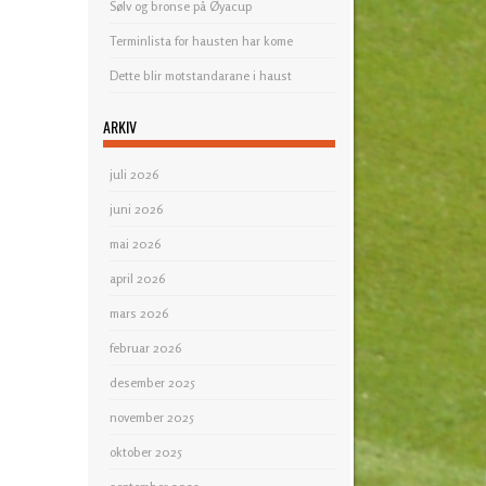
Sølv og bronse på Øyacup
Terminlista for hausten har kome
Dette blir motstandarane i haust
ARKIV
juli 2026
juni 2026
mai 2026
april 2026
mars 2026
februar 2026
desember 2025
november 2025
oktober 2025