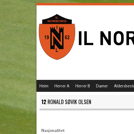
SKIP TO CONTENT
Heim
Herrer A
Herrer B
Damer
Aldersbest
MENU
12
RONALD SØVIK OLSEN
Nasjonalitet