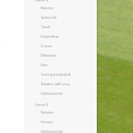
Herrer A
Nyheiter
Spelarstall
Tabell
Kampreferat
Scorere
Effektivitet
Børs
Treningskamptabell
Årbøker 1968-2024
Adelskalender
Herrer B
Nyheiter
Historie
Adelskalender