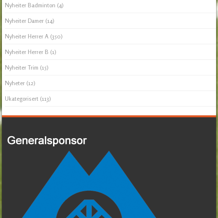
Nyheiter Badminton
(4)
Nyheiter Damer
(14)
Nyheiter Herrer A
(350)
Nyheiter Herrer B
(1)
Nyheiter Trim
(15)
Nyheter
(12)
Ukategorisert
(113)