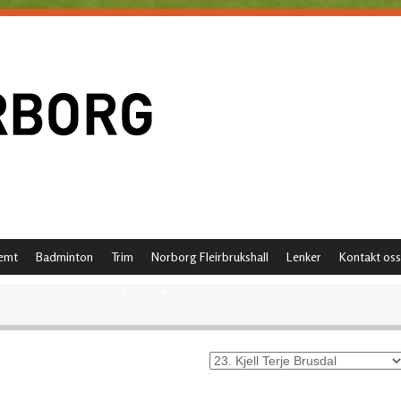
emt
Badminton
Trim
Norborg Fleirbrukshall
Lenker
Kontakt oss