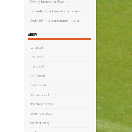
Sølv og bronse på Øyacup
Terminlista for hausten har kome
Dette blir motstandarane i haust
ARKIV
juli 2026
juni 2026
mai 2026
april 2026
mars 2026
februar 2026
desember 2025
november 2025
oktober 2025