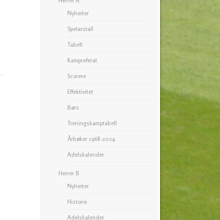
Herrer A
Nyheiter
Spelarstall
Tabell
Kampreferat
Scorere
Effektivitet
Børs
Treningskamptabell
Årbøker 1968-2024
Adelskalender
Herrer B
Nyheiter
Historie
Adelskalender