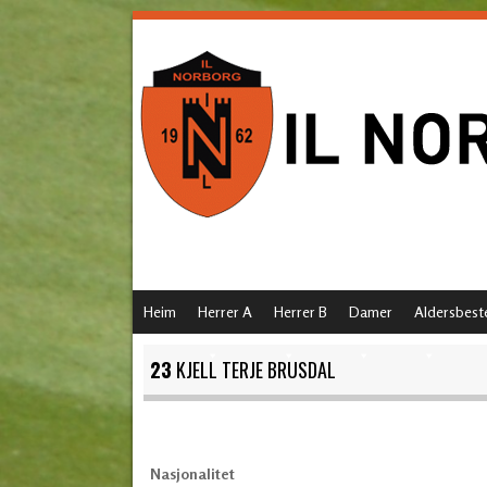
SKIP TO CONTENT
Heim
Herrer A
Herrer B
Damer
Aldersbest
MENU
23
KJELL TERJE BRUSDAL
Nasjonalitet