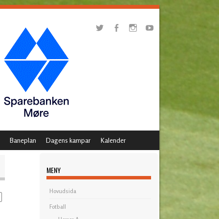
Baneplan
Dagens kampar
Kalender
MENY
Hovudsida
Fotball