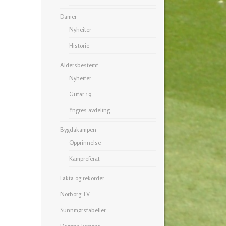
Damer
Nyheiter
Historie
Aldersbestemt
Nyheiter
Gutar 19
Yngres avdeling
Bygdakampen
Opprinnelse
Kampreferat
Fakta og rekorder
Norborg TV
Sunnmørstabeller