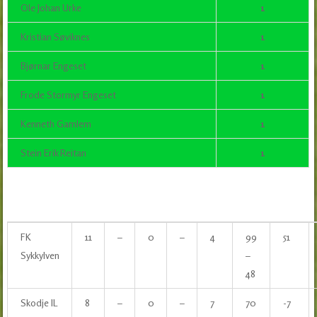
Ole Johan Urke
1
Kristian Søviknes
1
Bjørnar Engeset
1
Frode Stormyr Engeset
1
Kenneth Gamlem
1
Stein Erik Reitan
1
FK
11
–
0
–
4
99
51
Sykkylven
–
48
Skodje IL
8
–
0
–
7
70
-7