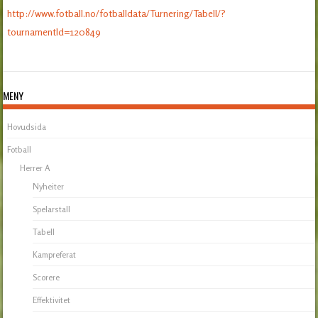
http://www.fotball.no/fotballdata/Turnering/Tabell/?
tournamentId=120849
MENY
Hovudsida
Fotball
Herrer A
Nyheiter
Spelarstall
Tabell
Kampreferat
Scorere
Effektivitet