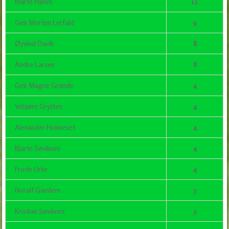
Biarte Hånes
11
Geir Morten Lerfald
9
Øyvind Davik
8
Andre Larsen
8
Geir Magne Grande
4
Vebjørn Grytten
4
Alexander Holmeset
4
Bjarte Søviknes
4
Frode Urke
4
Noralf Gamlem
3
Kristian Søviknes
3