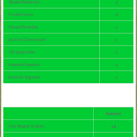
Øyvind Kvammen
3
Fredrik Furnes
2
Håvard Brandvik
1
Jan Even Drønnesund
1
Ole Johan Urke
1
Kenneth Gamlem
1
Kenneth Vegsund
1
Kampar
Geir Magne Grande
14