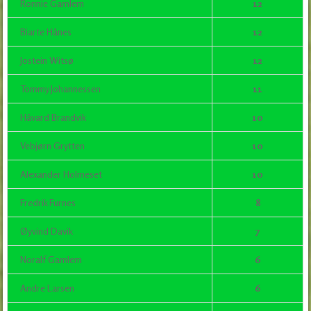
Ronnie Gamlem
12
Biarte Hånes
12
Jostein Witsø
12
Tommy Johannessen
11
Håvard Brandvik
10
Vebjørn Grytten
10
Alexander Holmeset
10
Fredrik Furnes
8
Øyvind Davik
7
Noralf Gamlem
6
Andre Larsen
6