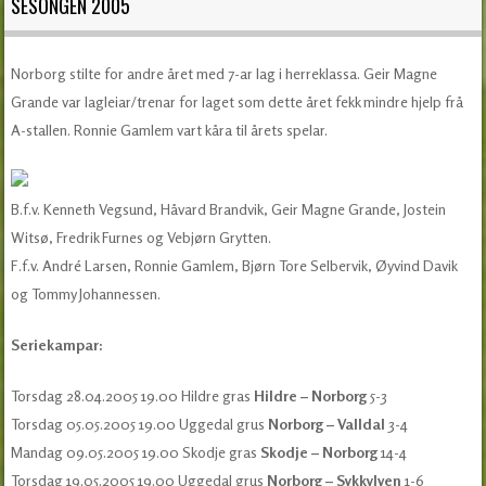
SESONGEN 2005
Norborg stilte for andre året med 7-ar lag i herreklassa. Geir Magne
Grande var lagleiar/trenar for laget som dette året fekk mindre hjelp frå
A-stallen. Ronnie Gamlem vart kåra til årets spelar.
B.f.v. Kenneth Vegsund, Håvard Brandvik, Geir Magne Grande, Jostein
Witsø, Fredrik Furnes og Vebjørn Grytten.
F.f.v. André Larsen, Ronnie Gamlem, Bjørn Tore Selbervik, Øyvind Davik
og Tommy Johannessen.
Seriekampar:
Torsdag 28.04.2005 19.00 Hildre gras
Hildre – Norborg
5-3
Torsdag 05.05.2005 19.00 Uggedal grus
Norborg – Valldal
3-4
Mandag 09.05.2005 19.00 Skodje gras
Skodje – Norborg
14-4
Torsdag 19.05.2005 19.00 Uggedal grus
Norborg – Sykkylven
1-6