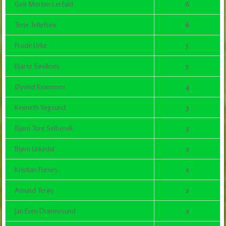
Geir Morten Lerfald
6
Terje Tellefsen
6
Frode Urke
5
Bjarte Søviknes
5
Øyvind Kvammen
4
Kenneth Vegsund
3
Bjørn Tore Selbervik
3
Bjørn Urkedal
2
Kristian Furnes
2
Amund Terøy
2
Jan Even Drønnesund
2