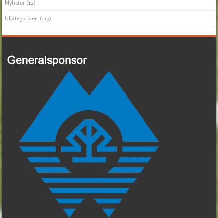
Nyheter
(12)
Ukategorisert
(113)