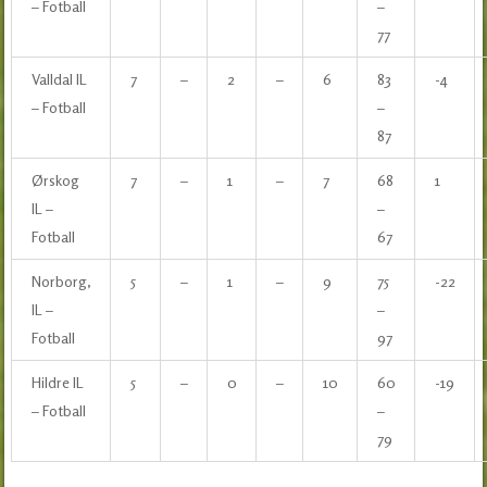
– Fotball
–
77
Valldal IL
7
–
2
–
6
83
-4
– Fotball
–
87
Ørskog
7
–
1
–
7
68
1
IL –
–
Fotball
67
Norborg,
5
–
1
–
9
75
-22
IL –
–
Fotball
97
Hildre IL
5
–
0
–
10
60
-19
– Fotball
–
79