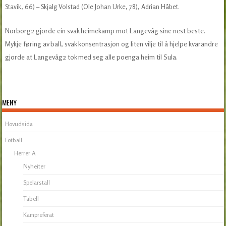
Stavik, 66) – Skjalg Volstad (Ole Johan Urke, 78), Adrian Håbet.
Norborg2 gjorde ein svak heimekamp mot Langevåg sine nest beste.
Mykje føring av ball, svak konsentrasjon og liten vilje til å hjelpe kvarandre
gjorde at Langevåg2 tok med seg alle poenga heim til Sula.
MENY
Hovudsida
Fotball
Herrer A
Nyheiter
Spelarstall
Tabell
Kampreferat