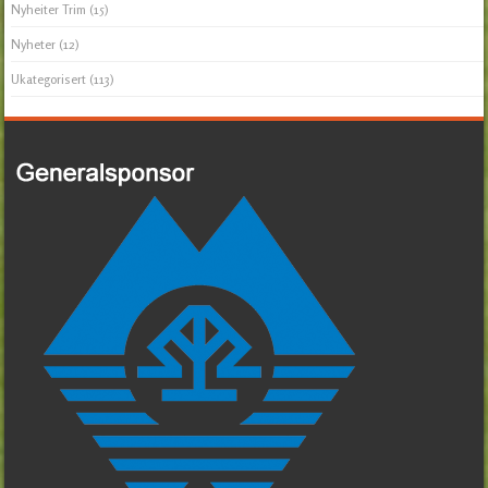
Nyheiter Trim
(15)
Nyheter
(12)
Ukategorisert
(113)