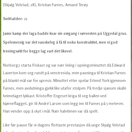
(Skjalg Volstad, 28), Kristian Furnes, Amund Terøy.
Snittalder:
21
Jamn kamp der laga hadde kvar sin omgang i sørvesten på Uggedal grus.
Spelemessig var det vanskeleg å få til noko konstruktivt, men ei god
treningsøkt for begge lag vart det likevel.
Norborg2 starta friskast og var nær leiing i opningsminuttet då Edward
Laverton kom seg rundt på venstresida, men pasninga til Kristian Furnes
på blankt mål var for upresis. Minuttet etter spelar Erlend York igjennom
Furnes, men avslutninga gjekk like utafor stolpen. På tredje sjansen skulle
heimelaget lykkast. Kristoffer Engeset kriga til seg ballen ved
hjørneflagget, gir til André Larsen som legg inn til Furnes på 5 meteren.
Han vender opp å skyt i mål. Nær halvtimen var då spelt.
Like før pause får vi dagens flottaste prestasjon då unge Skjalg Volstad