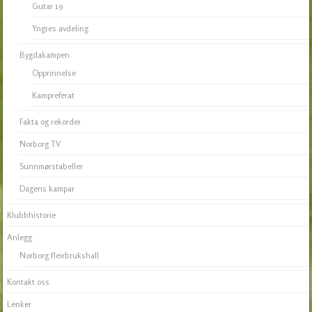
Gutar 19
Yngres avdeling
Bygdakampen
Opprinnelse
Kampreferat
Fakta og rekorder
Norborg TV
Sunnmørstabeller
Dagens kampar
Klubbhistorie
Anlegg
Norborg fleirbrukshall
Kontakt oss
Lenker