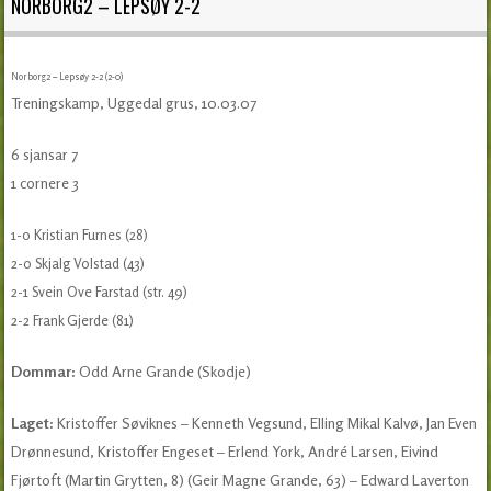
NORBORG2 – LEPSØY 2-2
Norborg2 – Lepsøy 2-2 (2-0)
Treningskamp, Uggedal grus, 10.03.07
6 sjansar 7
1 cornere 3
1-0 Kristian Furnes (28)
2-0 Skjalg Volstad (43)
2-1 Svein Ove Farstad (str. 49)
2-2 Frank Gjerde (81)
Dommar:
Odd Arne Grande (Skodje)
Laget:
Kristoffer Søviknes – Kenneth Vegsund, Elling Mikal Kalvø, Jan Even
Drønnesund, Kristoffer Engeset – Erlend York, André Larsen, Eivind
Fjørtoft (Martin Grytten, 8) (Geir Magne Grande, 63) – Edward Laverton