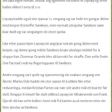
tek saka eigne hender, driblar seg igjennom forsvaret til Lepsøy og sette
ballen sikkert i nota til 2-0.
Lepsøy hadde også sine sjansar i 1. omgang og var heile tre gongar åleine
med keeper Kristoffer Søviknes, men normalt utespelar Søviknes vann
kvar duell og var omgangen sin store spelar.
Like etter pause kjem Lepsøy sin angripar nok ein gong åleine med
keeper, og denne gong måtte Søviknes bruke ulovlege middel for å
stoppe han. Dommar Grande bles då korrekt for straffe. Den sette Svein
Ove Farstad i mål via fingertuppane til Søviknes.
Andre omgang vart spele og sjansemessig ein svakare omgang enn
første. Marius Eide hadde ein stor sjanse til å utlikne like etter
reduseringa, medan Kristian Furnes var nær sitt andre mål eit kvarter før
slutt. Knappe ti minutt før slutt utlikna Lepsøy sin tilbakevende son Frank
Gjerde då han sette ballen i tomt mål frå kanten av 16 meteren etter ein
liten skovtur av Søviknes.