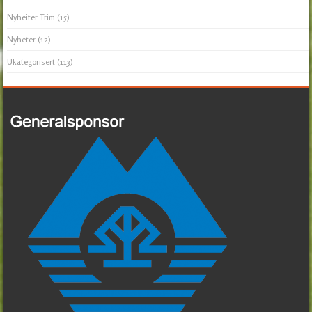
Nyheiter Trim
(15)
Nyheter
(12)
Ukategorisert
(113)