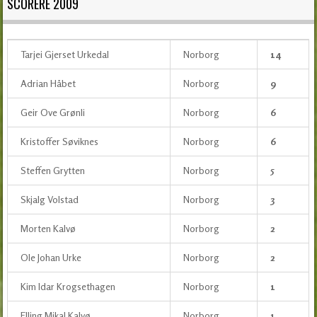
SCORERE 2009
Tarjei Gjerset Urkedal
Norborg
14
Adrian Håbet
Norborg
9
Geir Ove Grønli
Norborg
6
Kristoffer Søviknes
Norborg
6
Steffen Grytten
Norborg
5
Skjalg Volstad
Norborg
3
Morten Kalvø
Norborg
2
Ole Johan Urke
Norborg
2
Kim Idar Krogsethagen
Norborg
1
Elling Mikal Kalvø
Norborg
1