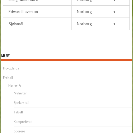
Edward Laverton
Norborg
1
Sjølvmål
Norborg
1
MENY
Hovudsida
Fotball
Herrer A
Nyheiter
Spelarstall
Tabell
Kampreferat
Scorere