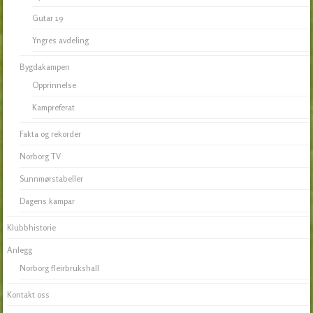
Gutar 19
Yngres avdeling
Bygdakampen
Opprinnelse
Kampreferat
Fakta og rekorder
Norborg TV
Sunnmørstabeller
Dagens kampar
Klubbhistorie
Anlegg
Norborg fleirbrukshall
Kontakt oss