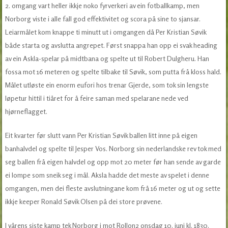
2. omgang vart heller ikkje noko fyrverkeri av ein fotballkamp, men
Norborg viste i alle fall god effektivitet og scora på sine to sjansar.
Leiarmålet kom knappe ti minutt ut i omgangen då Per Kristian Søvik
både starta og avslutta angrepet. Først snappa han opp ei svak heading
av ein Askla-spelar på midtbana og spelte ut til Robert Dulgheru. Han
fossa mot 16 meteren og spelte tilbake til Søvik, som putta frå kloss hald.
Målet utløste ein enorm eufori hos trenar Gjerde, som tok sin lengste
løpetur hittil i tiåret for å feire saman med spelarane nede ved
hjørneflagget.
Eit kvarter før slutt vann Per Kristian Søvik ballen litt inne på eigen
banhalvdel og spelte til Jesper Vos. Norborg sin nederlandske rev tok med
seg ballen frå eigen halvdel og opp mot 20 meter før han sende av garde
ei lompe som sneik seg i mål. Aksla hadde det meste av spelet i denne
omgangen, men dei fleste avslutningane kom frå 16 meter og ut og sette
ikkje keeper Ronald Søvik Olsen på dei store prøvene.
I vårens siste kamp tek Norborg i mot Rollon2 onsdag 10. juni kl. 1830.