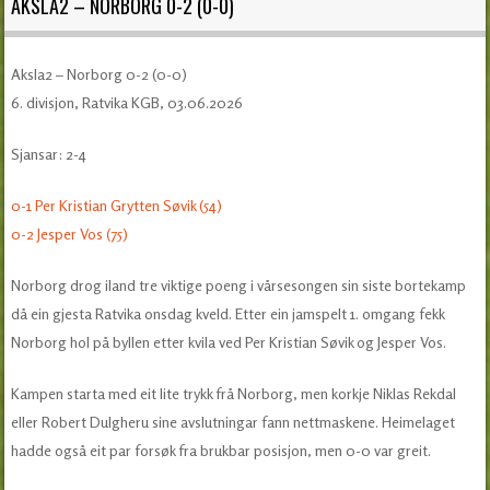
AKSLA2 – NORBORG 0-2 (0-0)
Aksla2 – Norborg 0-2 (0-0)
6. divisjon, Ratvika KGB, 03.06.2026
Sjansar: 2-4
0-1 Per Kristian Grytten Søvik (54)
0-2 Jesper Vos (75)
Norborg drog iland tre viktige poeng i vårsesongen sin siste bortekamp
då ein gjesta Ratvika onsdag kveld. Etter ein jamspelt 1. omgang fekk
Norborg hol på byllen etter kvila ved Per Kristian Søvik og Jesper Vos.
Kampen starta med eit lite trykk frå Norborg, men korkje Niklas Rekdal
eller Robert Dulgheru sine avslutningar fann nettmaskene. Heimelaget
hadde også eit par forsøk fra brukbar posisjon, men 0-0 var greit.