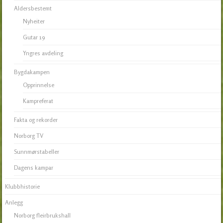
Aldersbestemt
Nyheiter
Gutar 19
Yngres avdeling
Bygdakampen
Opprinnelse
Kampreferat
Fakta og rekorder
Norborg TV
Sunnmørstabeller
Dagens kampar
Klubbhistorie
Anlegg
Norborg fleirbrukshall