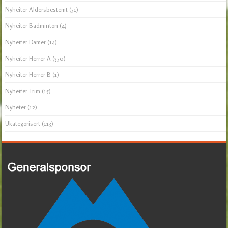
Nyheiter Aldersbestemt
(51)
Nyheiter Badminton
(4)
Nyheiter Damer
(14)
Nyheiter Herrer A
(350)
Nyheiter Herrer B
(1)
Nyheiter Trim
(15)
Nyheter
(12)
Ukategorisert
(113)