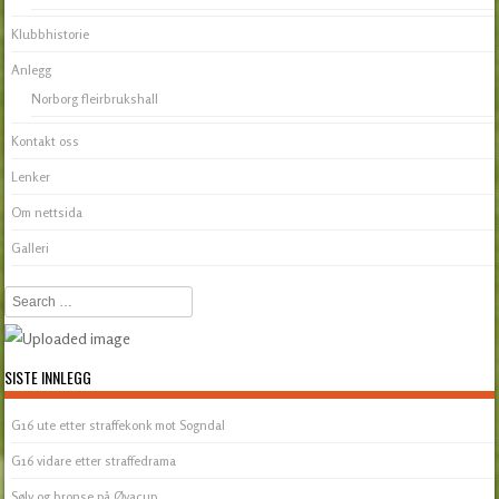
Klubbhistorie
Anlegg
Norborg fleirbrukshall
Kontakt oss
Lenker
Om nettsida
Galleri
Search
SISTE INNLEGG
G16 ute etter straffekonk mot Sogndal
G16 vidare etter straffedrama
Sølv og bronse på Øyacup