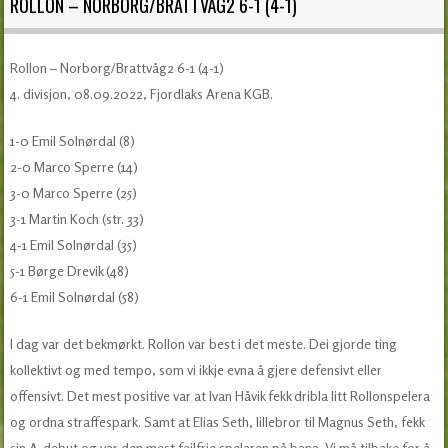
ROLLON – NORBORG/BRATTVÅG2 6-1 (4-1)
Rollon – Norborg/Brattvåg2 6-1 (4-1)
4. divisjon, 08.09.2022, Fjordlaks Arena KGB.
1-0 Emil Solnørdal (8)
2-0 Marco Sperre (14)
3-0 Marco Sperre (25)
3-1 Martin Koch (str. 33)
4-1 Emil Solnørdal (35)
5-1 Børge Drevik (48)
6-1 Emil Solnørdal (58)
I dag var det bekmørkt. Rollon var best i det meste. Dei gjorde ting
kollektivt og med tempo, som vi ikkje evna å gjere defensivt eller
offensivt. Det mest positive var at Ivan Håvik fekk dribla litt Rollonspelera
og ordna straffespark. Samt at Elias Seth, lillebror til Magnus Seth, fekk
sin A-debut og var den mest feilfrie spelaren på bana. Vi må tilbake for å