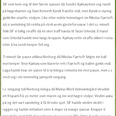
SIF som kom seg til den første sjansen då Sondre Kjølsøy kom seg rundt
på høgrekanten og fann Kenneth Kjevik framfor mål, men Kjevik si styring
gjekk like utanfor stolpen. Like etter måtte heimelaget sin Nikolas Fjørtoft
sjå si avslutning bli redda på strek av ein gjesteforsvarar. I det 12. minutt
fekk SIF ei billig straffe då eit skot traff handa til Tarjei Urkedal. Ei hand
som Urkedal hadde inne langs kroppen. Kjølsøy sette straffa sikkert i nota
etter å ha sendt keeper feil veg.
Ti minutt før pause utlikna Norborg då Nikolas Fjørtoft følgte ein ball
mot keeper Terje Kjølsøy som klarerte rett i Fjørtoft og ballen gjekk i mål.
Laga hadde kvar sin sjanse til å ta leiinga i minutta inn mot pause, men 1-1
stod seg i ein temmeleg jamspelt omgang.
I 2. omgang tok Norborg leiinga då Matias Mork Vatneødegård skrudde
eit frispark frå 20 meter over muren og inn ved høgre stolpe. Vinden auka
på og det vart vanskeleg å få til noko spel. SIF hadde vinden skrått i
ryggen og hadde initiativet uten å skape så mange sjansar. Knappe ti
minutt før slutt fekk den rutinerte storscoraren Nils Ottar Sandø sjansen