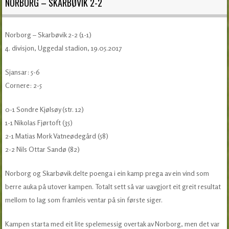
NORBORG – SKARBØVIK 2-2
Norborg – Skarbøvik 2-2 (1-1)
4. divisjon, Uggedal stadion, 19.05.2017
Sjansar: 5-6
Cornere: 2-5
0-1 Sondre Kjølsøy (str. 12)
1-1 Nikolas Fjørtoft (35)
2-1 Matias Mork Vatneødegård (58)
2-2 Nils Ottar Sandø (82)
Norborg og Skarbøvik delte poenga i ein kamp prega av ein vind som
berre auka på utover kampen. Totalt sett så var uavgjort eit greit resultat
mellom to lag som framleis ventar på sin første siger.
Kampen starta med eit lite spelemessig overtak av Norborg, men det var