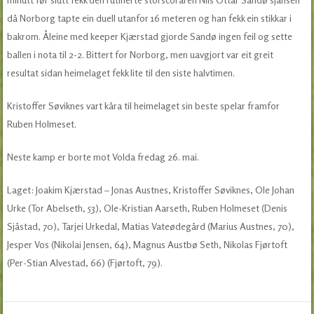
då Norborg tapte ein duell utanfor 16 meteren og han fekk ein stikkar i
bakrom. Åleine med keeper Kjærstad gjorde Sandø ingen feil og sette
ballen i nota til 2-2. Bittert for Norborg, men uavgjort var eit greit
resultat sidan heimelaget fekk lite til den siste halvtimen.
Kristoffer Søviknes vart kåra til heimelaget sin beste spelar framfor
Ruben Holmeset.
Neste kamp er borte mot Volda fredag 26. mai.
Laget: Joakim Kjærstad – Jonas Austnes, Kristoffer Søviknes, Ole Johan
Urke (Tor Abelseth, 53), Ole-Kristian Aarseth, Ruben Holmeset (Denis
Sjåstad, 70), Tarjei Urkedal, Matias Vateødegård (Marius Austnes, 70),
Jesper Vos (Nikolai Jensen, 64), Magnus Austbø Seth, Nikolas Fjørtoft
(Per-Stian Alvestad, 66) (Fjørtoft, 79).