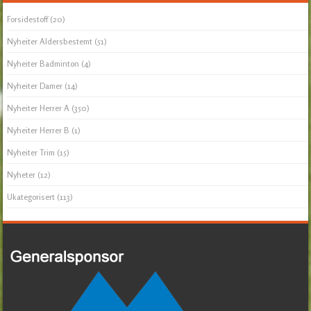
Forsidestoff
(20)
Nyheiter Aldersbestemt
(51)
Nyheiter Badminton
(4)
Nyheiter Damer
(14)
Nyheiter Herrer A
(350)
Nyheiter Herrer B
(1)
Nyheiter Trim
(15)
Nyheter
(12)
Ukategorisert
(113)