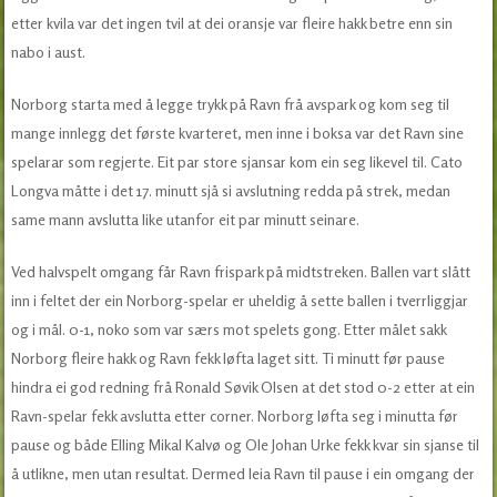
etter kvila var det ingen tvil at dei oransje var fleire hakk betre enn sin
nabo i aust.
Norborg starta med å legge trykk på Ravn frå avspark og kom seg til
mange innlegg det første kvarteret, men inne i boksa var det Ravn sine
spelarar som regjerte. Eit par store sjansar kom ein seg likevel til. Cato
Longva måtte i det 17. minutt sjå si avslutning redda på strek, medan
same mann avslutta like utanfor eit par minutt seinare.
Ved halvspelt omgang får Ravn frispark på midtstreken. Ballen vart slått
inn i feltet der ein Norborg-spelar er uheldig å sette ballen i tverrliggjar
og i mål. 0-1, noko som var særs mot spelets gong. Etter målet sakk
Norborg fleire hakk og Ravn fekk løfta laget sitt. Ti minutt før pause
hindra ei god redning frå Ronald Søvik Olsen at det stod 0-2 etter at ein
Ravn-spelar fekk avslutta etter corner. Norborg løfta seg i minutta før
pause og både Elling Mikal Kalvø og Ole Johan Urke fekk kvar sin sjanse til
å utlikne, men utan resultat. Dermed leia Ravn til pause i ein omgang der