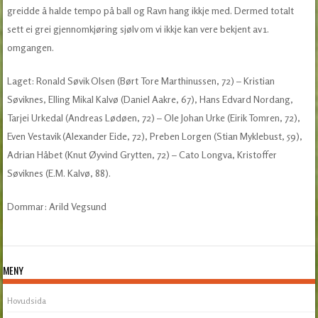
greidde å halde tempo på ball og Ravn hang ikkje med. Dermed totalt
sett ei grei gjennomkjøring sjølv om vi ikkje kan vere bekjent av 1.
omgangen.
Laget: Ronald Søvik Olsen (Børt Tore Marthinussen, 72) – Kristian
Søviknes, Elling Mikal Kalvø (Daniel Aakre, 67), Hans Edvard Nordang,
Tarjei Urkedal (Andreas Lødøen, 72) – Ole Johan Urke (Eirik Tomren, 72),
Even Vestavik (Alexander Eide, 72), Preben Lorgen (Stian Myklebust, 59),
Adrian Håbet (Knut Øyvind Grytten, 72) – Cato Longva, Kristoffer
Søviknes (E.M. Kalvø, 88).
Dommar: Arild Vegsund
MENY
Hovudsida