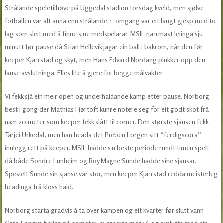
Strålande speletilhøve på Uggedal stadion torsdag kveld, men sjølve
fotballen var alt anna enn strålande. 1. omgang var eit langt gjesp med to
lag som sleit med å finne sine medspelarar. MSIL nærmast leiinga sju
minutt før pause då Stian Hellevik jagar ein ball i bakrom, når den før
keeper Kjærstad og skyt, men Hans Edvard Nordang plukker opp den
lause avslutninga. Elles lite å gjere for begge målvakter.
Vi fekk sjå ein meir open og underhaldande kamp etter pause. Norborg
best i gong der Mathias Fjørtoft kunne notere seg for eit godt skot frå
nær 20 meter som keeper fekk slått til corner. Den største sjansen fekk
Tarjei Urkedal, men han heada det Preben Lorgen sitt “ferdigscora”
innlegg rett på keeper. MSIL hadde sin beste periode rundt timen spelt
då både Sondre Lunheim og Roy Magne Sunde hadde sine sjansar.
Spesielt Sunde sin sjanse var stor, men keeper Kjærstad redda meisterleg
headinga frå kloss hald.
Norborg starta gradvis å ta over kampen og eit kvarter før slutt vann
Cato Longva ballen på 25 meter, avanserte mot 16 og avslutta med ein