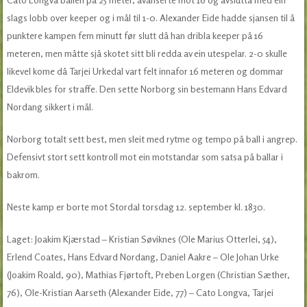
slags lobb over keeper og i mål til 1-0. Alexander Eide hadde sjansen til å
punktere kampen fem minutt før slutt då han dribla keeper på 16
meteren, men måtte sjå skotet sitt bli redda av ein utespelar. 2-0 skulle
likevel kome då Tarjei Urkedal vart felt innafor 16 meteren og dommar
Eldevik bles for straffe. Den sette Norborg sin bestemann Hans Edvard
Nordang sikkert i mål.
Norborg totalt sett best, men sleit med rytme og tempo på ball i angrep.
Defensivt stort sett kontroll mot ein motstandar som satsa på ballar i
bakrom.
Neste kamp er borte mot Stordal torsdag 12. september kl. 1830.
Laget: Joakim Kjærstad – Kristian Søviknes (Ole Marius Otterlei, 54),
Erlend Coates, Hans Edvard Nordang, Daniel Aakre – Ole Johan Urke
(Joakim Roald, 90), Mathias Fjørtoft, Preben Lorgen (Christian Sæther,
76), Ole-Kristian Aarseth (Alexander Eide, 77) – Cato Longva, Tarjei