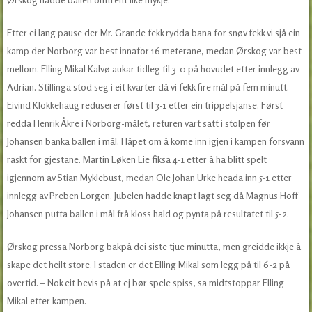
Etter ei lang pause der Mr. Grande fekk rydda bana for snøv fekk vi sjå ein
kamp der Norborg var best innafor 16 meterane, medan Ørskog var best
mellom. Elling Mikal Kalvø aukar tidleg til 3-0 på hovudet etter innlegg av
Adrian. Stillinga stod seg i eit kvarter då vi fekk fire mål på fem minutt.
Eivind Klokkehaug reduserer først til 3-1 etter ein trippelsjanse. Først
redda Henrik Åkre i Norborg-målet, returen vart satt i stolpen før
Johansen banka ballen i mål. Håpet om å kome inn igjen i kampen forsvann
raskt for gjestane. Martin Løken Lie fiksa 4-1 etter å ha blitt spelt
igjennom av Stian Myklebust, medan Ole Johan Urke heada inn 5-1 etter
innlegg av Preben Lorgen. Jubelen hadde knapt lagt seg då Magnus Hoff
Johansen putta ballen i mål frå kloss hald og pynta på resultatet til 5-2.
Ørskog pressa Norborg bakpå dei siste tjue minutta, men greidde ikkje å
skape det heilt store. I staden er det Elling Mikal som legg på til 6-2 på
overtid. – Nok eit bevis på at ej bør spele spiss, sa midtstoppar Elling
Mikal etter kampen.