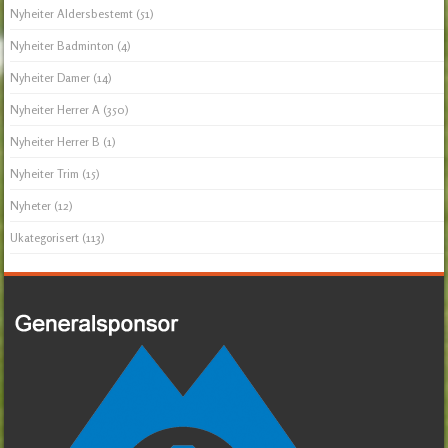
Nyheiter Aldersbestemt
(51)
Nyheiter Badminton
(4)
Nyheiter Damer
(14)
Nyheiter Herrer A
(350)
Nyheiter Herrer B
(1)
Nyheiter Trim
(15)
Nyheter
(12)
Ukategorisert
(113)