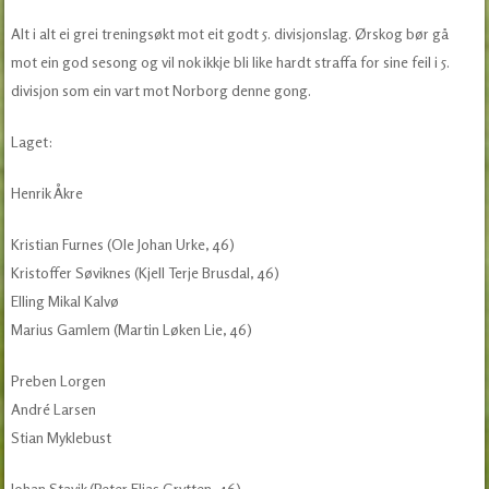
Alt i alt ei grei treningsøkt mot eit godt 5. divisjonslag. Ørskog bør gå
mot ein god sesong og vil nok ikkje bli like hardt straffa for sine feil i 5.
divisjon som ein vart mot Norborg denne gong.
Laget:
Henrik Åkre
Kristian Furnes (Ole Johan Urke, 46)
Kristoffer Søviknes (Kjell Terje Brusdal, 46)
Elling Mikal Kalvø
Marius Gamlem (Martin Løken Lie, 46)
Preben Lorgen
André Larsen
Stian Myklebust
Johan Stavik (Peter Elias Grytten, 46)