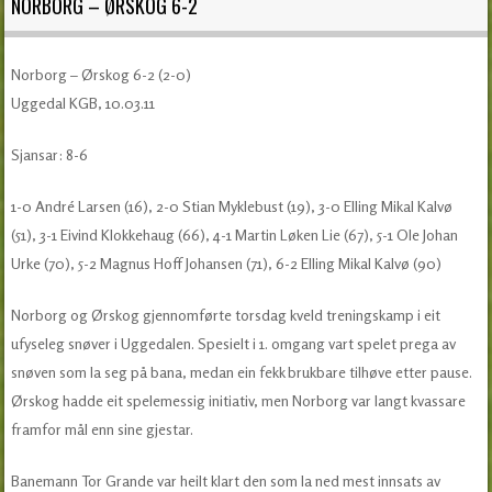
NORBORG – ØRSKOG 6-2
Norborg – Ørskog 6-2 (2-0)
Uggedal KGB, 10.03.11
Sjansar: 8-6
1-0 André Larsen (16), 2-0 Stian Myklebust (19), 3-0 Elling Mikal Kalvø
(51), 3-1 Eivind Klokkehaug (66), 4-1 Martin Løken Lie (67), 5-1 Ole Johan
Urke (70), 5-2 Magnus Hoff Johansen (71), 6-2 Elling Mikal Kalvø (90)
Norborg og Ørskog gjennomførte torsdag kveld treningskamp i eit
ufyseleg snøver i Uggedalen. Spesielt i 1. omgang vart spelet prega av
snøven som la seg på bana, medan ein fekk brukbare tilhøve etter pause.
Ørskog hadde eit spelemessig initiativ, men Norborg var langt kvassare
framfor mål enn sine gjestar.
Banemann Tor Grande var heilt klart den som la ned mest innsats av