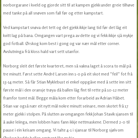
norborgarane i kveld og gjorde sitt til at kampen gjekk under greie tilhøve
med tanke på all snøven som fall før og etter kampstart.
Ved kampstart snøva det tett og det gjekk ikkje lang tid før det låg eit
kvitt lag på bana. Omgangen vart prega av dette og vi fekk ikkje sjå mykje
god fotball. Ørskog kom best i gong og var nær mål etter corner.
Avslutninga frå kloss hald vart sett utanfor.
Norborg sleit det første kvarteret, men så vakna laget å scora to mål på
tre minutt. Først sette André Larsen inn 1-0 på eit skot med “feil” fot frå
13-14 meter. Så får Stian Myklebust ei enkel oppgåve med å sette inn sitt
første mål i den oransje trøya då ballen låg fint til rette på 10-12 meter
framfor tomt mål. Begge måla kom etter forarbeid av Adrian Håbet.
Stian var også nær eit nytt mål nokre minutt seinare, men skotet frå 17
meter gjekk i stolpen. På slutten av omgangen fekk Johan Stavik sjansen til
å auke leiinga, men lobben hans fann ikkje nettmaskene. Dermed 2-0 til
pause i ein keisam omgang. Vi talte 4-1 i sjansar til Norborg sjølv om
Ørskog hadde ballen omtrent like mykje.