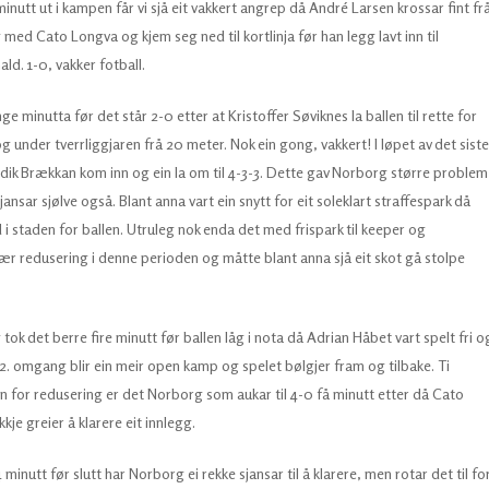
tt ut i kampen får vi sjå eit vakkert angrep då André Larsen krossar fint fr
med Cato Longva og kjem seg ned til kortlinja før han legg lavt inn til
ald. 1-0, vakker fotball.
 minutta før det står 2-0 etter at Kristoffer Søviknes la ballen til rette for
under tverrliggjaren frå 20 meter. Nok ein gong, vakkert! I løpet av det siste
dik Brækkan kom inn og ein la om til 4-3-3. Dette gav Norborg større problem
jansar sjølve også. Blant anna vart ein snytt for eit soleklart straffespark då
i staden for ballen. Utruleg nok enda det med frispark til keeper og
 nær redusering i denne perioden og måtte blant anna sjå eit skot gå stolpe
 det berre fire minutt før ballen låg i nota då Adrian Håbet vart spelt fri o
 2. omgang blir ein meir open kamp og spelet bølgjer fram og tilbake. Ti
n for redusering er det Norborg som aukar til 4-0 få minutt etter då Cato
kje greier å klarere eit innlegg.
nutt før slutt har Norborg ei rekke sjansar til å klarere, men rotar det til fo