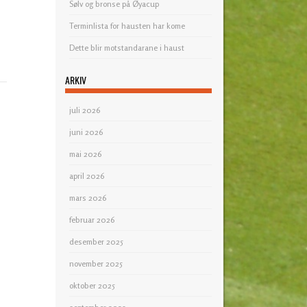
Sølv og bronse på Øyacup
Terminlista for hausten har kome
Dette blir motstandarane i haust
ARKIV
juli 2026
juni 2026
mai 2026
april 2026
mars 2026
februar 2026
desember 2025
november 2025
oktober 2025