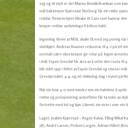
seg og til slutt er det Marius Bendik Brækkan som kan 
mål bak keeper Kjærstad. Norborg får ein rekke sjansar
reddar. Returen kjem tilbake til Cato som hamrar den 
keeper reddar avslutninga frå kloss hald.
Ingenting tilseie at MSIL skulle få med seg poeng når k
sluttkjørt. Andreas Kvasnes reduserar til 4-2 på eit mi
normalt særs sikre keeper gir retur på. Ingen av norbo
i mål. Espen Gresdal får æra av å sette den i nota til 4
blir slått opp i feltet av Espen Gresdal og stussa i må
Gresdal målet. 4-4, og eit skikkeleg slag i trynet på N
Når ein leiar 4-0 med mindre enn ein halvtime å spele 
rutine og posisjonering av kreftene får ta noko av sky
fortsette med tut og kjør. Likevel, ein viste i over ein
Laget: Joakim Kjærstad – Asgeir Kalvø, Elling Mikal K
58), André Larsen, Preben Lorgen, Adrian Håbet (Krist