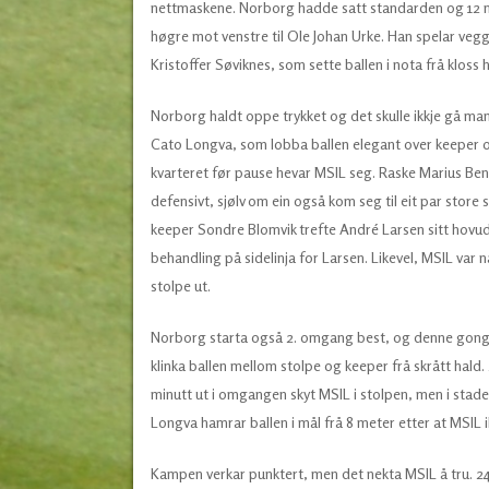
nettmaskene. Norborg hadde satt standarden og 12 minu
høgre mot venstre til Ole Johan Urke. Han spelar vegg 
Kristoffer Søviknes, som sette ballen i nota frå kloss h
Norborg haldt oppe trykket og det skulle ikkje gå mange
Cato Longva, som lobba ballen elegant over keeper og 
kvarteret før pause hevar MSIL seg. Raske Marius Ben
defensivt, sjølv om ein også kom seg til eit par store s
keeper Sondre Blomvik trefte André Larsen sitt hovud 
behandling på sidelinja for Larsen. Likevel, MSIL var
stolpe ut.
Norborg starta også 2. omgang best, og denne gong tok
klinka ballen mellom stolpe og keeper frå skrått hald.
minutt ut i omgangen skyt MSIL i stolpen, men i stade
Longva hamrar ballen i mål frå 8 meter etter at MSIL ik
Kampen verkar punktert, men det nekta MSIL å tru. 24 mi