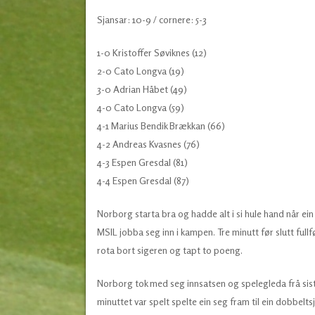
Sjansar: 10-9 / cornere: 5-3
1-0 Kristoffer Søviknes (12)
2-0 Cato Longva (19)
3-0 Adrian Håbet (49)
4-0 Cato Longva (59)
4-1 Marius Bendik Brækkan (66)
4-2 Andreas Kvasnes (76)
4-3 Espen Gresdal (81)
4-4 Espen Gresdal (87)
Norborg starta bra og hadde alt i si hule hand når ein 
MSIL jobba seg inn i kampen. Tre minutt før slutt f
rota bort sigeren og tapt to poeng.
Norborg tok med seg innsatsen og spelegleda frå si
minuttet var spelt spelte ein seg fram til ein dobbelt