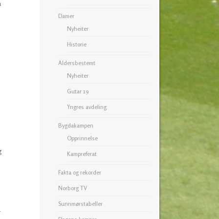
å
Damer
Nyheiter
Historie
Aldersbestemt
Nyheiter
Gutar 19
Yngres avdeling
Bygdakampen
Opprinnelse
g
Kampreferat
Fakta og rekorder
Norborg TV
Sunnmørstabeller
r