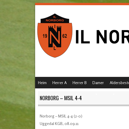
SKIP TO CONTENT
Heim
Herrer A
Herrer B
Damer
Aldersbest
MENU
NORBORG – MSIL 4-4
Norborg – MSIL 4-4 (2-0)
Uggedal KGB, 08.09.11