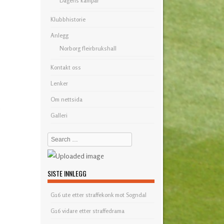
Dagens kampar
Klubbhistorie
Anlegg
Norborg fleirbrukshall
Kontakt oss
Lenker
Om nettsida
n
Galleri
Search
SISTE INNLEGG
G16 ute etter straffekonk mot Sogndal
G16 vidare etter straffedrama