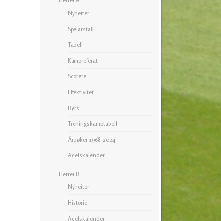
Herrer A
Nyheiter
Spelarstall
Tabell
Kampreferat
Scorere
Effektivitet
Børs
Treningskamptabell
Årbøker 1968-2024
Adelskalender
Herrer B
Nyheiter
r
Historie
Adelskalender