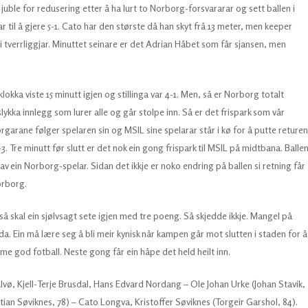
juble for redusering etter å ha lurt to Norborg-forsvararar og sett ballen i
 til å gjere 5-1. Cato har den største då han skyt frå 13 meter, men keeper
i tverrliggjar. Minuttet seinare er det Adrian Håbet som får sjansen, men
lokka viste 15 minutt igjen og stillinga var 4-1. Men, så er Norborg totalt
slykka innlegg som lurer alle og går stolpe inn. Så er det frispark som vår
rgarane følger spelaren sin og MSIL sine spelarar står i kø for å putte returen
-3. Tre minutt før slutt er det nok ein gong frispark til MSIL på midtbana. Balle
l av ein Norborg-spelar. Sidan det ikkje er noko endring på ballen si retning får
orborg.
så skal ein sjølvsagt sete igjen med tre poeng. Så skjedde ikkje. Mangel på
lda. Ein må lære seg å bli meir kynisk når kampen går mot slutten i staden for å
 time god fotball. Neste gong får ein håpe det held heilt inn.
alvø, Kjell-Terje Brusdal, Hans Edvard Nordang – Ole Johan Urke (Johan Stavik,
ian Søviknes, 78) – Cato Longva, Kristoffer Søviknes (Torgeir Garshol, 84).