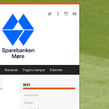
Baneplan
Dagens kampar
Kalender
MENY
Hovudsida
Fotball