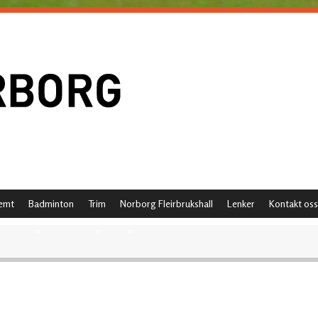
emt
Badminton
Trim
Norborg Fleirbrukshall
Lenker
Kontakt oss