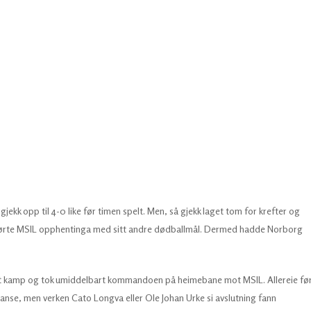
gjekk opp til 4-0 like før timen spelt. Men, så gjekk laget tom for krefter og
ullførte MSIL opphentinga med sitt andre dødballmål. Dermed hadde Norborg
st kamp og tok umiddelbart kommandoen på heimebane mot MSIL. Allereie fø
sjanse, men verken Cato Longva eller Ole Johan Urke si avslutning fann