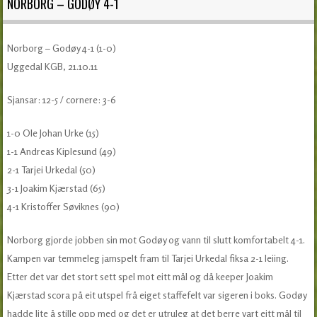
NORBORG – GODØY 4-1
Norborg – Godøy 4-1 (1-0)
Uggedal KGB, 21.10.11
Sjansar: 12-5 / cornere: 3-6
1-0 Ole Johan Urke (15)
1-1 Andreas Kiplesund (49)
2-1 Tarjei Urkedal (50)
3-1 Joakim Kjærstad (65)
4-1 Kristoffer Søviknes (90)
Norborg gjorde jobben sin mot Godøy og vann til slutt komfortabelt 4-1.
Kampen var temmeleg jamspelt fram til Tarjei Urkedal fiksa 2-1 leiing.
Etter det var det stort sett spel mot eitt mål og då keeper Joakim
Kjærstad scora på eit utspel frå eiget staffefelt var sigeren i boks. Godøy
hadde lite å stille opp med og det er utruleg at det berre vart eitt mål til