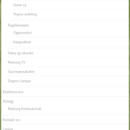
Gutar 19
Yngres avdeling
Bygdakampen
Opprinnelse
Kampreferat
Fakta og rekorder
Norborg TV
Sunnmørstabeller
Dagens kampar
Klubbhistorie
Anlegg
Norborg fleirbrukshall
Kontakt oss
Lenker