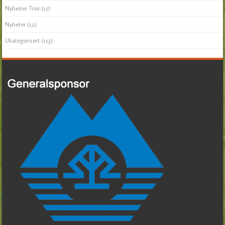
Nyheiter Trim
(15)
Nyheter
(12)
Ukategorisert
(113)