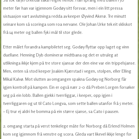
meter før han var igjennom Godøy sitt forsvar, men i ein litt pressa
sistuasjon vart avslutninga redda av keeper Øyvind Akerø. Tre minutt
seinare kom så scoringa som roa nervane. Ole Johan Urke tek eit skliskot
frå 14 meter og ballen fyk i mål til stor glede.
Etter målet forandra kampbiletet seg. Godøy flyttar opp laget og vinn
duellane. Henning Dyb dominerar midtbana og det er utruleg at
utlikninga ikkje kjem på tre store sjansar der den eine var ein trippelsjanse.
Men, enten så stod keeper Joakim Kjærstad i vegen, stolpen, eller Elling
Mikal Kalvø. Mot slutten av omgangen spakna Godøy og Norborg får
igjen kontroll på kampen. Ein er også nær 2-0 då Preben Lorgen forsøker
seg på ein lobb. Ballen gjekk i tverrliggar, i keeper, opp igjen i
tverrliggaren og ut til Cato Longva, som sette ballen utanfor frå 5 meter.
– Ej trur ej aldri he bomma på ein større sjanse, sa Cato i pausen.
2. omgang starta på verst tenkelege måte for Norborg då Erlend Holmen
kom seg igjennom frå venstre og scora. Gleda vart likevel ikkje lenge for