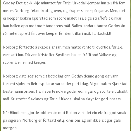
Godøy. Det gjekk ikkje minuttet før Tarjei Urkedal kjempar inn 2-1 frå fem
meter. Norborg tek no kraftig over, og skaper sjanse på sjanse. Men, det
er keeper Joakim Kjærstad som score målet. Frå eige straffefelt klinkar
han ballen opp mot motstandarens mål. Ballen landar utanfor Godøy sin
16 meter, sprett fint over keeper før den trillar i mål. Fantastisk!!
Norborg fortsette å skape sjansar, men måtte vente til overtida før 4-1
vart satt inn. Då vinn Kristoffer Søviknes ballen frå Trond Valkvæ og
scorer åleine med keeper.
Norborg viste seg som eit betre lag enn Godøy denne gong og vann
fortent sjølv om fleire spelarar var under pari i dag. Vi gir Joakim Kjærstad
bestemannsprisen. Han leverte nokre gode redningar og scorte eit utsøkt
mål. Kristoffer Søviknes og Tarjei Urkedal skal ha skryt for god innsats.
Når Blindheim gjorde jobben sin mot Rollon vart det ein ekstra god smak
på sigeren. Norborg er fortsatt eit 4. divisjonslag om ikkje alt går gale i
morgon.