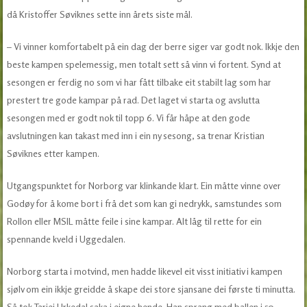
då Kristoffer Søviknes sette inn årets siste mål.
– Vi vinner komfortabelt på ein dag der berre siger var godt nok. Ikkje den
beste kampen spelemessig, men totalt sett så vinn vi fortent. Synd at
sesongen er ferdig no som vi har fått tilbake eit stabilt lag som har
prestert tre gode kampar på rad. Det laget vi starta og avslutta
sesongen med er godt nok til topp 6. Vi får håpe at den gode
avslutningen kan takast med inn i ein ny sesong, sa trenar Kristian
Søviknes etter kampen.
Utgangspunktet for Norborg var klinkande klart. Ein måtte vinne over
Godøy for å kome bort i frå det som kan gi nedrykk, samstundes som
Rollon eller MSIL måtte feile i sine kampar. Alt låg til rette for ein
spennande kveld i Uggedalen.
Norborg starta i motvind, men hadde likevel eit visst initiativ i kampen
sjølv om ein ikkje greidde å skape dei store sjansane dei første ti minutta.
Så tok Tarjei Urkedal saka i eigne hende. Han sprang med ballen i 50