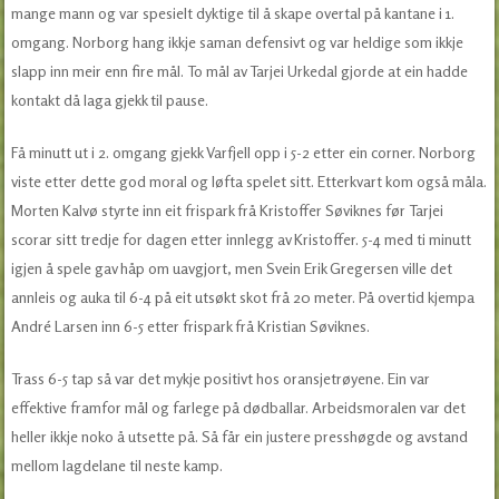
mange mann og var spesielt dyktige til å skape overtal på kantane i 1.
omgang. Norborg hang ikkje saman defensivt og var heldige som ikkje
slapp inn meir enn fire mål. To mål av Tarjei Urkedal gjorde at ein hadde
kontakt då laga gjekk til pause.
Få minutt ut i 2. omgang gjekk Varfjell opp i 5-2 etter ein corner. Norborg
viste etter dette god moral og løfta spelet sitt. Etterkvart kom også måla.
Morten Kalvø styrte inn eit frispark frå Kristoffer Søviknes før Tarjei
scorar sitt tredje for dagen etter innlegg av Kristoffer. 5-4 med ti minutt
igjen å spele gav håp om uavgjort, men Svein Erik Gregersen ville det
annleis og auka til 6-4 på eit utsøkt skot frå 20 meter. På overtid kjempa
André Larsen inn 6-5 etter frispark frå Kristian Søviknes.
Trass 6-5 tap så var det mykje positivt hos oransjetrøyene. Ein var
effektive framfor mål og farlege på dødballar. Arbeidsmoralen var det
heller ikkje noko å utsette på. Så får ein justere presshøgde og avstand
mellom lagdelane til neste kamp.