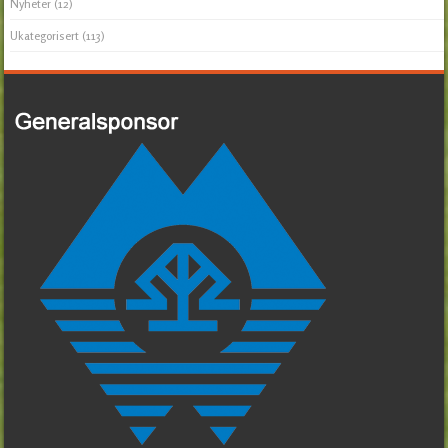
Nyheter
(12)
Ukategorisert
(113)