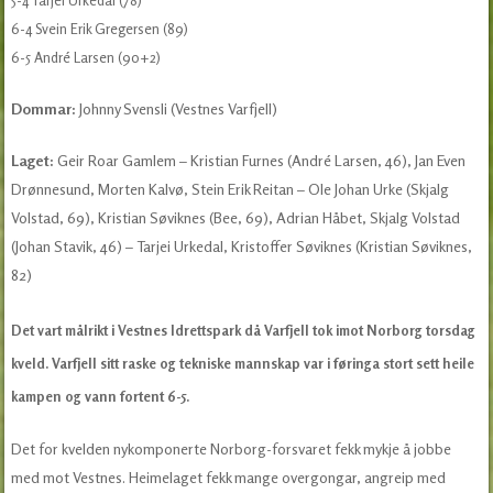
6-4 Svein Erik Gregersen (89)
6-5 André Larsen (90+2)
Dommar:
Johnny Svensli (Vestnes Varfjell)
Laget:
Geir Roar Gamlem – Kristian Furnes (André Larsen, 46), Jan Even
Drønnesund, Morten Kalvø, Stein Erik Reitan – Ole Johan Urke (Skjalg
Volstad, 69), Kristian Søviknes (Bee, 69), Adrian Håbet, Skjalg Volstad
(Johan Stavik, 46) – Tarjei Urkedal, Kristoffer Søviknes (Kristian Søviknes,
82)
Det vart målrikt i Vestnes Idrettspark då Varfjell tok imot Norborg torsdag
kveld. Varfjell sitt raske og tekniske mannskap var i føringa stort sett heile
kampen og vann fortent 6-5.
Det for kvelden nykomponerte Norborg-forsvaret fekk mykje å jobbe
med mot Vestnes. Heimelaget fekk mange overgongar, angreip med