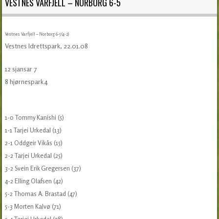
VESTNES VARFJELL – NORBORG 6-5
Vestnes Varfjell – Norborg 6-5 (4-2)
Vestnes Idrettspark, 22.01.08
12 sjansar 7
8 hjørnespark 4
1-0 Tommy Kanishi (5)
1-1 Tarjei Urkedal (13)
2-1 Oddgeir Vikås (15)
2-2 Tarjei Urkedal (25)
3-2 Svein Erik Gregersen (37)
4-2 Elling Olafsen (42)
5-2 Thomas A. Brastad (47)
5-3 Morten Kalvø (71)
5-4 Tarjei Urkedal (78)