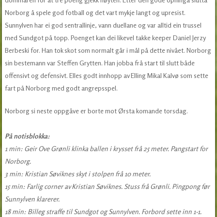
Norborg å spele god fotball og det vart mykje langt og upresist.
Sunnylven har ei god sentrallinje, vann duellane og var alltid ein trussel
med Sundgot på topp. Poenget kan dei likevel takke keeper Daniel Jerzy
Berbeski for. Han tok skot som normalt går i mål på dette nivået. Norborg
sin bestemann var Steffen Grytten. Han jobba frå start til slutt både
offensivt og defensivt. Elles godt innhopp av Elling Mikal Kalvø som sette
fart på Norborg med godt angrepsspel.
Norborg si neste oppgåve er borte mot Ørsta komande torsdag.
På notisblokka:
1 min: Geir Ove Grønli klinka ballen i krysset frå 25 meter. Pangstart for
Norborg.
3 min: Kristian Søviknes skyt i stolpen frå 10 meter.
15 min: Farlig corner av Kristian Søviknes. Stuss frå Grønli. Pingpong før
Sunnylven klarerer.
18 min: Billeg straffe til Sundgot og Sunnylven. Forbord sette inn 1-1.