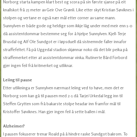
Norborg starta kampen klart best og scora på sin første sjanse på eit
knallskot frå 25 meter av Geir Ove Grønli. Like etter skyt Kristian Søviknes i
stolpen og vertane er også nær mål etter corner av same mann.
Sunnylven er både gode og heldige som ikkje låg under med meir enn 1-0
då assistentdommar bestemme seg for å hjelpe Sunnylven. Kjell-Terje
Brusdal og Alf Ole Sundgot er i løpsduell då sistnemnde faller innafor
straffefeltet. Få på Uggedal stadion skjønnar noko då det blir peika på
straffemerket etter at assistentdommar vinka. Rutinerte Bård Forbord
gjer ingen feil frå kritmerket og utliknar.
Leiing til pause
Etter utlikninga er Sunnylven nærmast leiing ved to høve, men det er
Norborg som kan gå til pausen med 2-1 då Tarjei Urkedal legg inn til
Steffen Grytten som frå bakarste stolpe headar inn framfor mål til
Kristoffer Søviknes. Han gjer ingen feil å sette ballen i mål.
Alzheimer?
I pausen fokuserer trenar Roald på å hindre raske Sundgot bakrom. To