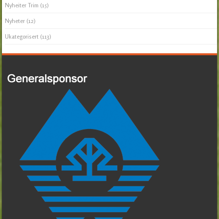
Nyheiter Trim
(15)
Nyheter
(12)
Ukategorisert
(113)