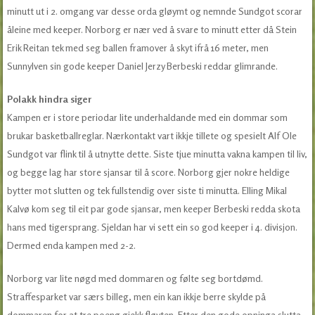
minutt ut i 2. omgang var desse orda gløymt og nemnde Sundgot scorar
åleine med keeper. Norborg er nær ved å svare to minutt etter då Stein
Erik Reitan tek med seg ballen framover å skyt ifrå 16 meter, men
Sunnylven sin gode keeper Daniel Jerzy Berbeski reddar glimrande.
Polakk hindra siger
Kampen er i store periodar lite underhaldande med ein dommar som
brukar basketballreglar. Nærkontakt vart ikkje tillete og spesielt Alf Ole
Sundgot var flink til å utnytte dette. Siste tjue minutta vakna kampen til liv,
og begge lag har store sjansar til å score. Norborg gjer nokre heldige
bytter mot slutten og tek fullstendig over siste ti minutta. Elling Mikal
Kalvø kom seg til eit par gode sjansar, men keeper Berbeski redda skota
hans med tigersprang. Sjeldan har vi sett ein so god keeper i 4. divisjon.
Dermed enda kampen med 2-2.
Norborg var lite nøgd med dommaren og følte seg bortdømd.
Straffesparket var særs billeg, men ein kan ikkje berre skylde på
dommaren for at tre poeng gjekk fløyten. Etter den gode opninga slutta