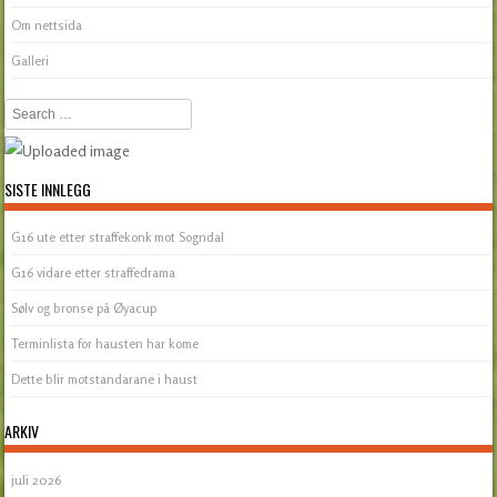
Om nettsida
Galleri
Search
SISTE INNLEGG
G16 ute etter straffekonk mot Sogndal
G16 vidare etter straffedrama
Sølv og bronse på Øyacup
Terminlista for hausten har kome
Dette blir motstandarane i haust
ARKIV
juli 2026