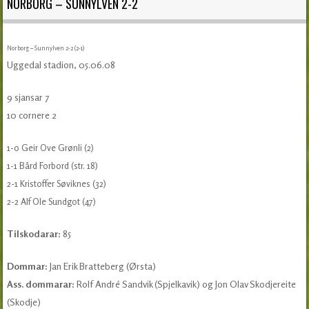
NORBORG – SUNNYLVEN 2-2
Norborg – Sunnylven 2-2 (2-1)
Uggedal stadion, 05.06.08
9 sjansar 7
10 cornere 2
1-0 Geir Ove Grønli (2)
1-1 Bård Forbord (str. 18)
2-1 Kristoffer Søviknes (32)
2-2 Alf Ole Sundgot (47)
Tilskodarar:
85
Dommar:
Jan Erik Bratteberg (Ørsta)
Ass. dommarar:
Rolf André Sandvik (Spjelkavik) og Jon Olav Skodjereite
(Skodje)