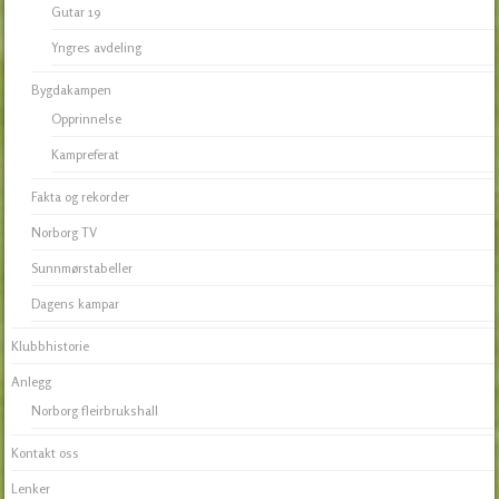
Gutar 19
Yngres avdeling
Bygdakampen
Opprinnelse
Kampreferat
Fakta og rekorder
Norborg TV
Sunnmørstabeller
Dagens kampar
Klubbhistorie
Anlegg
Norborg fleirbrukshall
Kontakt oss
Lenker