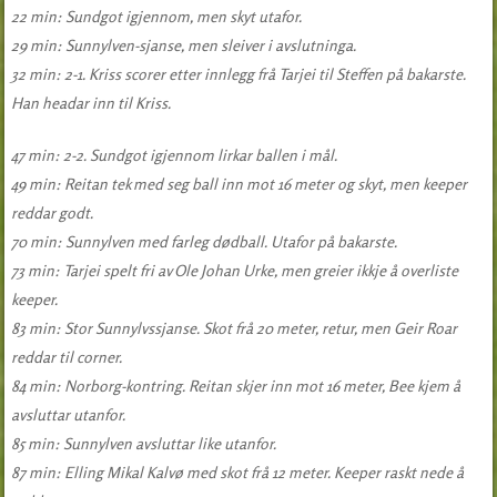
22 min: Sundgot igjennom, men skyt utafor.
29 min: Sunnylven-sjanse, men sleiver i avslutninga.
32 min: 2-1. Kriss scorer etter innlegg frå Tarjei til Steffen på bakarste.
Han headar inn til Kriss.
47 min: 2-2. Sundgot igjennom lirkar ballen i mål.
49 min: Reitan tek med seg ball inn mot 16 meter og skyt, men keeper
reddar godt.
70 min: Sunnylven med farleg dødball. Utafor på bakarste.
73 min: Tarjei spelt fri av Ole Johan Urke, men greier ikkje å overliste
keeper.
83 min: Stor Sunnylvssjanse. Skot frå 20 meter, retur, men Geir Roar
reddar til corner.
84 min: Norborg-kontring. Reitan skjer inn mot 16 meter, Bee kjem å
avsluttar utanfor.
85 min: Sunnylven avsluttar like utanfor.
87 min: Elling Mikal Kalvø med skot frå 12 meter. Keeper raskt nede å