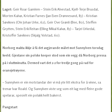
Laget:
Geir Roar Gamlem – Stein Erik Alvestad, Kjell-Terje Brusdal,
Morten Kalvø, Kristian Furnes (Jan Even Drønnesund, 85) – Kristian
Søviknes (Ole Johan Urke, 62), Geir Ove Grønli (Bee, 80), Steffen
Grytten, Stein Erik Reitan (Elling Mikal Kalvø, 85) – Tarjei Urkedal,
Kristoffer Søviknes (Skjalg Volstad, 60).
Norborg makta ikkje å få det avgjerande målet mot Sunnylven torsdag
kveld. Gjestane sin polske keeper stod som ein vegg då Norborg pressa
på i sluttminutta. Dermed vart det 2-2 for tredje gong på rad for
oransjetrøyene.
– Sunnylven er ein motstandar der vi må yte litt ekstra for å vinne, sa
trenar Ivar Roald. Og Sunnylven viste seg som eit lag med fleire gode
spelarar, spesielt ein polakk heilt bakerst.
Pangstart