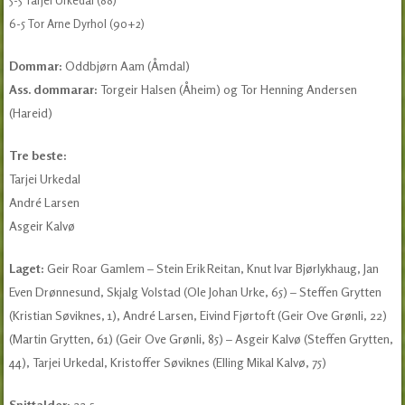
6-5 Tor Arne Dyrhol (90+2)
Dommar:
Oddbjørn Aam (Åmdal)
Ass. dommarar:
Torgeir Halsen (Åheim) og Tor Henning Andersen
(Hareid)
Tre beste:
Tarjei Urkedal
André Larsen
Asgeir Kalvø
Laget:
Geir Roar Gamlem – Stein Erik Reitan, Knut Ivar Bjørlykhaug, Jan
Even Drønnesund, Skjalg Volstad (Ole Johan Urke, 65) – Steffen Grytten
(Kristian Søviknes, 1), André Larsen, Eivind Fjørtoft (Geir Ove Grønli, 22)
(Martin Grytten, 61) (Geir Ove Grønli, 85) – Asgeir Kalvø (Steffen Grytten,
44), Tarjei Urkedal, Kristoffer Søviknes (Elling Mikal Kalvø, 75)
Snittalder:
22,5