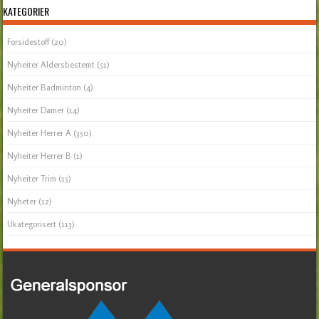
KATEGORIER
Forsidestoff
(20)
Nyheiter Aldersbestemt
(51)
Nyheiter Badminton
(4)
Nyheiter Damer
(14)
Nyheiter Herrer A
(350)
Nyheiter Herrer B
(1)
Nyheiter Trim
(15)
Nyheter
(12)
Ukategorisert
(113)