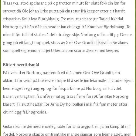
Trass 5-2, stod spelarane på og tretten minutt før slutt fekk ein løn for
strevet då Ole Johan Urke putta på ein retur frå keeper etter eit hardt
frispark av Knut Ivar Bjørlykhaug. Tre minutt seinare gir Tarjei Urkedal
Norborg nytt håp då han headar inn eit legg frå Knut Ivar Bjørlykhaug. To
minutt før full tid skulle så det utrulege skje. Norborg utlikna til 5-5. Denne
gong på eit langt oppspel, stuss av Geir Ove Grønli til Kristian Søviknes
som spelte igjennom Tarjei Urkedal som scorar åleine med keeper.
Bittert overtidsmål
På overtid er Norborg nær endå eit mål, men Geir Ove Grønli kjem
akkurat for seint på bakerste stolpe til å sette inn leiarmålet. I staden kjem
heimelaget seg i angrep og får frispark inne på Norborg sin halvdel.
Ballen vert lagt inn framføre mål og trass fleire forsøk får ikkje Norborg
klarert. Til slutt headar Tor Arne Dyrhol ballen i mål frå fem meter etter
eit innlegg frå høgresida.
Gulars kunne dermed endeleg juble for å ha avgjort ein jamn kamp til sin
fordel. Norborg skapte omtrent like mange sjansar som heimelaget, men