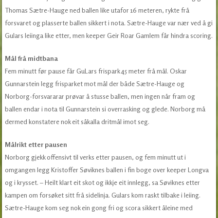
Thomas Sætre-Hauge ned ballen like utafor 16 meteren, rykte frå
forsvaret og plasserte ballen sikkert i nota. Sætre-Hauge var nær ved å gi
Gulars leiinga like etter, men keeper Geir Roar Gamlem får hindra scoring.
Mål frå midtbana
Fem minutt før pause får GuLars frispark 45 meter frå mål. Oskar
Gunnarstein legg frisparket mot mål der både Sætre-Hauge og
Norborg-forsvararar prøvar å stusse ballen, men ingen når fram og
ballen endar i nota til Gunnarstein si overrasking og glede. Norborg må
dermed konstatere nok eit såkalla dritmål imot seg.
Målrikt etter pausen
Norborg gjekk offensivt til verks etter pausen, og fem minutt ut i
omgangen legg Kristoffer Søviknes ballen i fin boge over keeper Longva
og i krysset. – Heilt klart eit skot og ikkje eit innlegg, sa Søviknes etter
kampen om forsøket sitt frå sidelinja. Gulars kom raskt tilbake i leiing.
Sætre-Hauge kom seg nok ein gong fri og scora sikkert åleine med