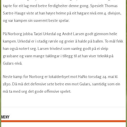
tapte for eit lag med betre ferdigheiter denne gong. Spesielt Thomas
Sætre-Hauge viste at han høyre heime på eit høgare nivå enn 4. divisjon,
og var kampen sin suverent beste spelar.
På Norborg jobba Tarjei Urkedal og André Larsen godt gjennom heile
kampen. Urkedal er i stadig rørsle og greier å halde på ballen. To mål fekk
han også notert seg. Larsen trivdest som vanleg godt på ei sleip
grasbane og vann mange taklingar i tillegg til at han viser teknikk på
Gulars-nivå.
Neste kamp for Norborg er lokalderbyet mot HaNo torsdag 24. mai kl.
1830. Då må det defensive sete betre enn mot Gulars, samtidig som ein
må ta med seg det gode offensive spelet.
MENY