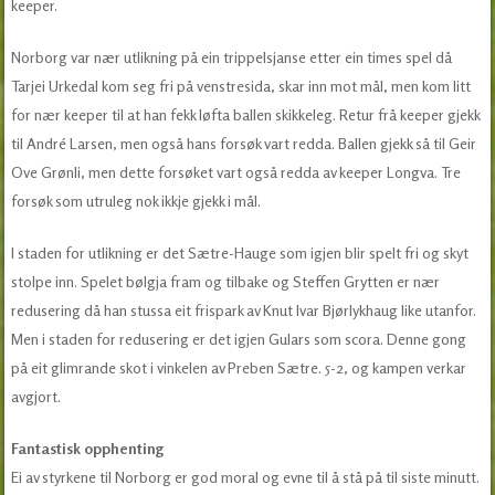
keeper.
Norborg var nær utlikning på ein trippelsjanse etter ein times spel då
Tarjei Urkedal kom seg fri på venstresida, skar inn mot mål, men kom litt
for nær keeper til at han fekk løfta ballen skikkeleg. Retur frå keeper gjekk
til André Larsen, men også hans forsøk vart redda. Ballen gjekk så til Geir
Ove Grønli, men dette forsøket vart også redda av keeper Longva. Tre
forsøk som utruleg nok ikkje gjekk i mål.
I staden for utlikning er det Sætre-Hauge som igjen blir spelt fri og skyt
stolpe inn. Spelet bølgja fram og tilbake og Steffen Grytten er nær
redusering då han stussa eit frispark av Knut Ivar Bjørlykhaug like utanfor.
Men i staden for redusering er det igjen Gulars som scora. Denne gong
på eit glimrande skot i vinkelen av Preben Sætre. 5-2, og kampen verkar
avgjort.
Fantastisk opphenting
Ei av styrkene til Norborg er god moral og evne til å stå på til siste minutt.