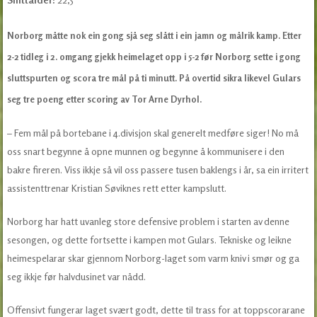
Norborg måtte nok ein gong sjå seg slått i ein jamn og målrik kamp. Etter
2-2 tidleg i 2. omgang gjekk heimelaget opp i 5-2 før Norborg sette i gong
sluttspurten og scora tre mål på ti minutt. På overtid sikra likevel Gulars
seg tre poeng etter scoring av Tor Arne Dyrhol.
– Fem mål på bortebane i 4.divisjon skal generelt medføre siger! No må
oss snart begynne å opne munnen og begynne å kommunisere i den
bakre fireren. Viss ikkje så vil oss passere tusen baklengs i år, sa ein irritert
assistenttrenar Kristian Søviknes rett etter kampslutt.
Norborg har hatt uvanleg store defensive problem i starten av denne
sesongen, og dette fortsette i kampen mot Gulars. Tekniske og leikne
heimespelarar skar gjennom Norborg-laget som varm kniv i smør og ga
seg ikkje før halvdusinet var nådd.
Offensivt fungerar laget svært godt, dette til trass for at toppscorarane