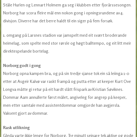
Ståle Hurlen og Lennart Holmem ga seg i klubben etter fjorårssesongen.
Norborg har scora fleire mål enn nokon gong i opningsrundene av 4.
divisjon. Diverre har det berre haldt til ein siger på fem forsøk.
1. omgang på Larsnes stadion var jamspelt med eit svært broderande
heimelag, som spelte med stor rørsle og høgt balltempo, og eit litt meir
direktespelande bortelag.
Norborg godt i gong
Norborg opna kampen bra, og på sin tredje sjanse tok ein så leiinga 1-0
etter at Asgeir Kalvø var raskt frampå og putta etter at keeper Kurt Ove
Longva måtte gi retur på eit hardt slått frispark av Kristian Søviknes.
Dommar Aam annullerte først målet, angiveleg for angrep på keeper,
men etter samtale med assistentdommar omgjorde han avgjersla.
Vaksent gjort av dommar.
Rask utlikning
Gleda varte ikkje lenge for Norborg. Tre minutt seinare tek aktive og gode