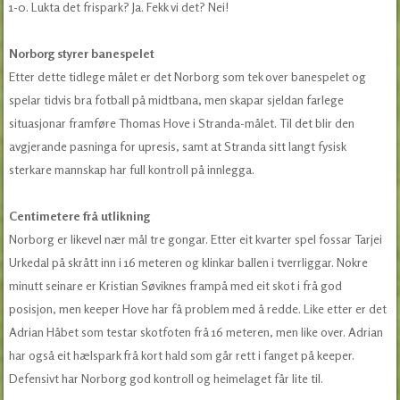
1-0. Lukta det frispark? Ja. Fekk vi det? Nei!
Norborg styrer banespelet
Etter dette tidlege målet er det Norborg som tek over banespelet og
spelar tidvis bra fotball på midtbana, men skapar sjeldan farlege
situasjonar framføre Thomas Hove i Stranda-målet. Til det blir den
avgjerande pasninga for upresis, samt at Stranda sitt langt fysisk
sterkare mannskap har full kontroll på innlegga.
Centimetere frå utlikning
Norborg er likevel nær mål tre gongar. Etter eit kvarter spel fossar Tarjei
Urkedal på skrått inn i 16 meteren og klinkar ballen i tverrliggar. Nokre
minutt seinare er Kristian Søviknes frampå med eit skot i frå god
posisjon, men keeper Hove har få problem med å redde. Like etter er det
Adrian Håbet som testar skotfoten frå 16 meteren, men like over. Adrian
har også eit hælspark frå kort hald som går rett i fanget på keeper.
Defensivt har Norborg god kontroll og heimelaget får lite til.