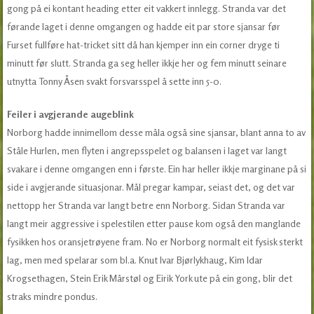
gong på ei kontant heading etter eit vakkert innlegg. Stranda var det
førande laget i denne omgangen og hadde eit par store sjansar før
Furset fullføre hat-tricket sitt då han kjemper inn ein corner dryge ti
minutt før slutt. Stranda ga seg heller ikkje her og fem minutt seinare
utnytta Tonny Åsen svakt forsvarsspel å sette inn 5-0.
Feiler i avgjerande augeblink
Norborg hadde innimellom desse måla også sine sjansar, blant anna to av
Ståle Hurlen, men flyten i angrepsspelet og balansen i laget var langt
svakare i denne omgangen enn i første. Ein har heller ikkje marginane på si
side i avgjerande situasjonar. Mål pregar kampar, seiast det, og det var
nettopp her Stranda var langt betre enn Norborg. Sidan Stranda var
langt meir aggressive i spelestilen etter pause kom også den manglande
fysikken hos oransjetrøyene fram. No er Norborg normalt eit fysisk sterkt
lag, men med spelarar som bl.a. Knut Ivar Bjørlykhaug, Kim Idar
Krogsethagen, Stein Erik Mårstøl og Eirik York ute på ein gong, blir det
straks mindre pondus.