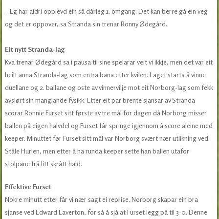
– Eg har aldri opplevd ein så dårleg 1. omgang. Det kan berre gå ein veg
og det er oppover, sa Stranda sin trenar Ronny Ødegård.
Eit nytt Stranda-lag
Kva trenar Ødegård sa i pausa til sine spelarar veit vi ikkje, men det var eit
heilt anna Stranda-lag som entra bana etter kvilen. Laget starta å vinne
duellane og 2. ballane og oste av vinnervilje mot eit Norborg-lag som fekk
avslørt sin manglande fysikk. Etter eit par brente sjansar av Stranda
scorar Ronnie Furset sitt første av tre mål for dagen då Norborg misser
ballen på eigen halvdel og Furset får springe igjennom å score aleine med
keeper. Minuttet før Furset sitt mål var Norborg svært nær utlikning ved
Ståle Hurlen, men etter å ha runda keeper sette han ballen utafor
stolpane frå litt skrått hald.
Effektive Furset
Nokre minutt etter får vi nær sagt ei reprise. Norborg skapar ein bra
sjanse ved Edward Laverton, for så å sjå at Furset legg på til 3-0. Denne