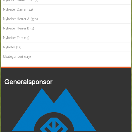
Nyheiter Damer
(14)
Nyheiter Herrer A
(350)
Nyheiter Herrer B
(1)
Nyheiter Trim
(15)
Nyheter
(12)
Ukategorisert
(113)