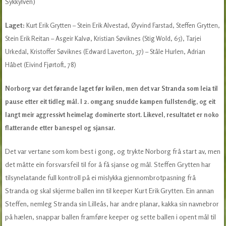
Sykkylven)
Laget:
Kurt Erik Grytten – Stein Erik Alvestad, Øyvind Farstad, Steffen Grytten,
Stein Erik Reitan – Asgeir Kalvø, Kristian Søviknes (Stig Wold, 65), Tarjei
Urkedal, Kristoffer Søviknes (Edward Laverton, 37) – Ståle Hurlen, Adrian
Håbet (Eivind Fjørtoft, 78)
Norborg var det førande laget før kvilen, men det var Stranda som leia til
pause etter eit tidleg mål. I 2. omgang snudde kampen fullstendig, og eit
langt meir aggressivt heimelag dominerte stort. Likevel, resultatet er noko
flatterande etter banespel og sjansar.
Det var vertane som kom best i gong, og trykte Norborg frå start av, men
det måtte ein forsvarsfeil til for å få sjanse og mål. Steffen Grytten har
tilsynelatande full kontroll på ei mislykka gjennombrotpasning frå
Stranda og skal skjerme ballen inn til keeper Kurt Erik Grytten. Ein annan
Steffen, nemleg Stranda sin Lilleås, har andre planar, kakka sin navnebror
på hælen, snappar ballen framføre keeper og sette ballen i opent mål til