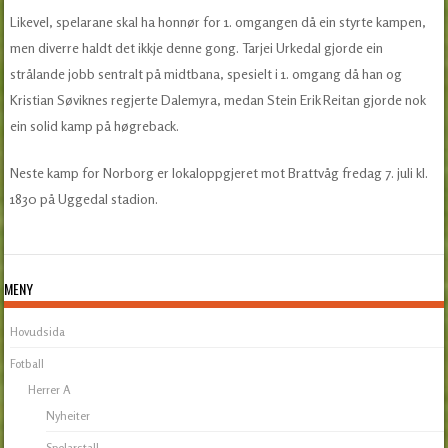
Likevel, spelarane skal ha honnør for 1. omgangen då ein styrte kampen,
men diverre haldt det ikkje denne gong. Tarjei Urkedal gjorde ein
strålande jobb sentralt på midtbana, spesielt i 1. omgang då han og
Kristian Søviknes regjerte Dalemyra, medan Stein Erik Reitan gjorde nok
ein solid kamp på høgreback.
Neste kamp for Norborg er lokaloppgjeret mot Brattvåg fredag 7. juli kl.
1830 på Uggedal stadion.
MENY
Hovudsida
Fotball
Herrer A
Nyheiter
Spelarstall