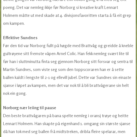
poeng. Det var nemleg ikkje før Norborg si kreative kraft Lennart
Holmem måtte ut med skade at 4. divisjonsfavoritten starta å få eit grep
om kampen.
Effektive Sundnes
Før den tid var Norborg fullt på høgde med Brattvåg og greidde å kneble
gultrøyene sitt fremste våpen Arnel Colic. Han fekk nemleg svært lite til
før han i sluttminutta finta seg gjennom Norborg sitt forsvar og sentra til
Martin Sundnes, som viste seg som den toppscoraren han er å sette
ballen kaldt i lengste til 2-1 og ellevill jubel. Dette var Sundnes sin einaste
sjanse i løpet av kampen, men det var nok til å bli brattvågerane sin helt
nok ein gong.
Norborg nær leiing til pause
Den beste brattvågaren på bana spelte nemleg i oransj trøye og heitte
Lennart Holmem. Han skapte på eigenhand 1. omgang sin største sjanse
då han tok med seg ballen frå midtstreken, dribla fleire spelarar, men