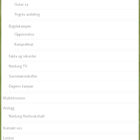
Gutar 19
Yngres avdeling
Bygdakampen
Opprinnelse
Kampreferat
Fakta og rekorder
Norborg TV
Sunnmørstabeller
Dagens kampar
Klubbhistorie
Anlegg
Norborg fleirbrukshall
Kontakt oss
Lenker