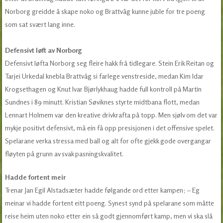
Norborg greidde å skape noko og Brattvåg kunne juble for tre poeng
som sat svært lang inne.
Defensivt løft av Norborg
Defensivt løfta Norborg seg fleire hakk frå tidlegare. Stein Erik Reitan og
Tarjei Urkedal knebla Brattvåg si farlege venstreside, medan Kim Idar
Krogsethagen og Knut Ivar Bjørlykhaug hadde full kontroll på Martin
Sundnes i 89 minutt. Kristian Søviknes styrte midtbana flott, medan
Lennart Holmem var den kreative drivkrafta på topp. Men sjølv om det var
mykje positivt defensivt, må ein få opp presisjonen i det offensive spelet.
Spelarane verka stressa med ball og alt for ofte gjekk gode overgangar
fløyten på grunn av svak pasningskvalitet.
Hadde fortent meir
Trenar Jan Egil Alstadsæter hadde følgande ord etter kampen; – Eg
meinar vi hadde fortent eitt poeng. Synest synd på spelarane som måtte
reise heim uten noko etter ein så godt gjennomført kamp, men vi ska slå