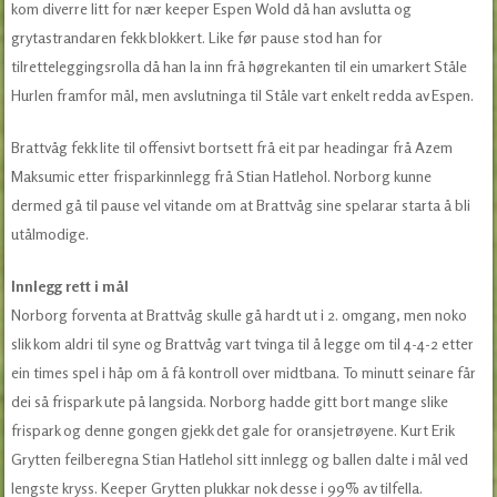
kom diverre litt for nær keeper Espen Wold då han avslutta og
grytastrandaren fekk blokkert. Like før pause stod han for
tilretteleggingsrolla då han la inn frå høgrekanten til ein umarkert Ståle
Hurlen framfor mål, men avslutninga til Ståle vart enkelt redda av Espen.
Brattvåg fekk lite til offensivt bortsett frå eit par headingar frå Azem
Maksumic etter frisparkinnlegg frå Stian Hatlehol. Norborg kunne
dermed gå til pause vel vitande om at Brattvåg sine spelarar starta å bli
utålmodige.
Innlegg rett i mål
Norborg forventa at Brattvåg skulle gå hardt ut i 2. omgang, men noko
slik kom aldri til syne og Brattvåg vart tvinga til å legge om til 4-4-2 etter
ein times spel i håp om å få kontroll over midtbana. To minutt seinare får
dei så frispark ute på langsida. Norborg hadde gitt bort mange slike
frispark og denne gongen gjekk det gale for oransjetrøyene. Kurt Erik
Grytten feilberegna Stian Hatlehol sitt innlegg og ballen dalte i mål ved
lengste kryss. Keeper Grytten plukkar nok desse i 99% av tilfella.