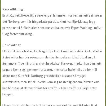
Rask utlikning
Brattvåg fekk likevel ikkje vere lenge i himmelen, for fem minutt seinare er
det Norborg som får frispark ute på sida. Knut Ivar Bjørlykhaug legg
presist inn til Ståle Hurlen som stussar ballen over Espen Wold og i mål. 1-
1, og fortent utlikning.
Colic vaknar
Etter utlikninga festar Brattvåg grepet om kampen og Arnel Colic startar
å vise kvifor han blir rekna som den beste spelaren lokalfotballen på
Sunnmøre. Tjue minutt før slutt heada han like over, medan han ti minutt
seinare kjem seg igjennom forsvaret, men sette ballen til side for mål
aleine med Kurt Erik. Norborg greidde ikkje å skape så mykje i
sluttminutta, men Tarjei Urkedal kom seg nesten igjennom, diverre vart
han felt utan at det vart blåst for straffe. – Klar straffe, sa Tarjei etter
kampen.
Etter at Brattvåg hadde tatt føringa 2-1 var det for kort tid igjen til at