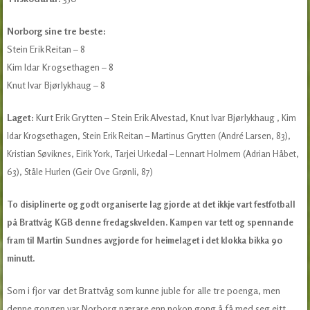
Norborg sine tre beste:
Stein Erik Reitan – 8
Kim Idar Krogsethagen – 8
Knut Ivar Bjørlykhaug – 8
Laget:
Kurt Erik Grytten – Stein Erik Alvestad, Knut Ivar Bjørlykhaug
, Kim
Idar Krogsethagen, Stein Erik Reitan – Martinus Grytten (André Larsen, 83),
Kristian Søviknes, Eirik York, Tarjei Urkedal – Lennart Holmem (Adrian Håbet,
63), Ståle Hurlen (Geir Ove Grønli, 87)
To disiplinerte og godt organiserte lag gjorde at det ikkje vart festfotball
på Brattvåg KGB denne fredagskvelden. Kampen var tett og spennande
fram til Martin Sundnes avgjorde for heimelaget i det klokka bikka 90
minutt.
Som i fjor var det Brattvåg som kunne juble for alle tre poenga, men
denne gongen var Norborg nærare enn nokon gong å få med seg eitt