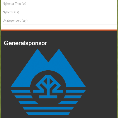
Nyheiter Trim
(15)
Nyheter
(12)
Ukategorisert
(113)