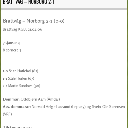
BRATTVÅG – NORBORG 2-1
Brattvåg – Norborg 2-1 (0-0)
Brattvåg KGB, 21.04.06
7 sjansar 4
8 cornere 3
1-0 Stian Hatlehol (62)
1-1 Ståle Hurlen (67)
2-1 Martin Sundnes (90)
Dommar:
Oddbjørn Aam (Åmdal)
Ass. dommarar:
Norvald Helge Lausund (Lepsøy) og Svein-Ole Sørensen
(VRF)
Tilskodarar:
350