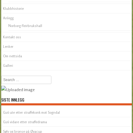
Klubbhistorie
Anlegg
Norborg fleirbrukshall
Kontakt oss
Lenker
Om nettsida
Galleri
Search
SISTE INNLEGG
G16 ute etter straffekonk mot Sogndal
G16 vidare etter straffedrama
Sølv og bronse på Øyacup