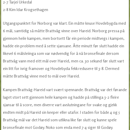
2-7 Tarjei Urkedal
2-8 Kim Idar Krogsethagen
Utgangspunktet for Norborg var klart. Ein måtte knuse Hovdebygda med
6 mål, samtidig så måtte Brattvåg vinne over Hareid. Norborg pressa på
gjennom heile kampen, men bortsett får ein periode midtvegs i kampen,
hadde ein problem med å sette sjansane. Åtte minutt før slutt hadde ein
likevel 6 målsleiinga som var nødvendig for å nå bronsefinale dersom
Brattvåg vann med eitt mål over Hareid, men ca. 30 sekund før slutt vart
ein litt for ivrig framover og Hovdebyda fekk redusere til 3-8. Dermed
måtte Brattvåg vinne med to mål over Hareid.
Kampen Brattvåg-Hareid vart svært spennande. Brattvåg var det førande
laget stort sett gjennom heile kampen og hadde på stillinga 3-2 fleire
sjansar til å score, men diverre vart avslutningane for svake og gjekk
endten midt på Hareid sin keeper eller utafor. I staden for både 4 og 5
Brattvåg mål var det Hareid som utlikna like før slutt og kunne spele
bronsefinale mot Godøy. Noko som enda med 7-4 siger til Godøy.