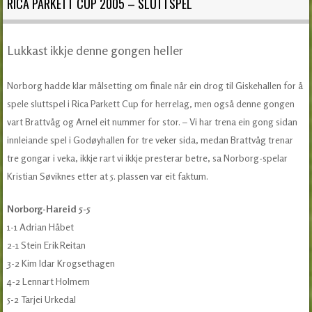
RICA PARKETT CUP 2005 – SLUTTSPEL
Lukkast ikkje denne gongen heller
Norborg hadde klar målsetting om finale når ein drog til Giskehallen for å
spele sluttspel i Rica Parkett Cup for herrelag, men også denne gongen
vart Brattvåg og Arnel eit nummer for stor. – Vi har trena ein gong sidan
innleiande spel i Godøyhallen for tre veker sida, medan Brattvåg trenar
tre gongar i veka, ikkje rart vi ikkje presterar betre, sa Norborg-spelar
Kristian Søviknes etter at 5. plassen var eit faktum.
Norborg-Hareid 5-5
1-1 Adrian Håbet
2-1 Stein Erik Reitan
3-2 Kim Idar Krogsethagen
4-2 Lennart Holmem
5-2 Tarjei Urkedal