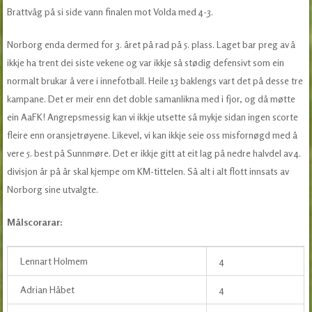
Brattvåg på si side vann finalen mot Volda med 4-3.
Norborg enda dermed for 3. året på rad på 5. plass. Laget bar preg av å
ikkje ha trent dei siste vekene og var ikkje så stødig defensivt som ein
normalt brukar å vere i innefotball. Heile 13 baklengs vart det på desse tre
kampane. Det er meir enn det doble samanlikna med i fjor, og då møtte
ein AaFK! Angrepsmessig kan vi ikkje utsette så mykje sidan ingen scorte
fleire enn oransjetrøyene. Likevel, vi kan ikkje seie oss misfornøgd med å
vere 5. best på Sunnmøre. Det er ikkje gitt at eit lag på nedre halvdel av 4.
divisjon år på år skal kjempe om KM-tittelen. Så alt i alt flott innsats av
Norborg sine utvalgte.
Målscorarar:
Lennart Holmem
4
Adrian Håbet
4