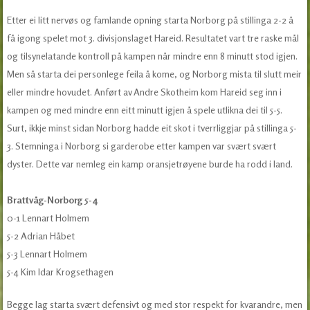
Etter ei litt nervøs og famlande opning starta Norborg på stillinga 2-2 å
få igong spelet mot 3. divisjonslaget Hareid. Resultatet vart tre raske mål
og tilsynelatande kontroll på kampen når mindre enn 8 minutt stod igjen.
Men så starta dei personlege feila å kome, og Norborg mista til slutt meir
eller mindre hovudet. Anført av Andre Skotheim kom Hareid seg inn i
kampen og med mindre enn eitt minutt igjen å spele utlikna dei til 5-5.
Surt, ikkje minst sidan Norborg hadde eit skot i tverrliggjar på stillinga 5-
3. Stemninga i Norborg si garderobe etter kampen var svært svært
dyster. Dette var nemleg ein kamp oransjetrøyene burde ha rodd i land.
Brattvåg-Norborg 5-4
0-1 Lennart Holmem
5-2 Adrian Håbet
5-3 Lennart Holmem
5-4 Kim Idar Krogsethagen
Begge lag starta svært defensivt og med stor respekt for kvarandre, men