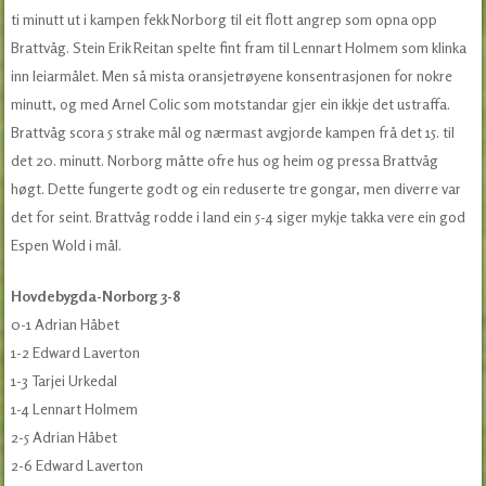
ti minutt ut i kampen fekk Norborg til eit flott angrep som opna opp
Brattvåg. Stein Erik Reitan spelte fint fram til Lennart Holmem som klinka
inn leiarmålet. Men så mista oransjetrøyene konsentrasjonen for nokre
minutt, og med Arnel Colic som motstandar gjer ein ikkje det ustraffa.
Brattvåg scora 5 strake mål og nærmast avgjorde kampen frå det 15. til
det 20. minutt. Norborg måtte ofre hus og heim og pressa Brattvåg
høgt. Dette fungerte godt og ein reduserte tre gongar, men diverre var
det for seint. Brattvåg rodde i land ein 5-4 siger mykje takka vere ein god
Espen Wold i mål.
Hovdebygda-Norborg 3-8
0-1 Adrian Håbet
1-2 Edward Laverton
1-3 Tarjei Urkedal
1-4 Lennart Holmem
2-5 Adrian Håbet
2-6 Edward Laverton