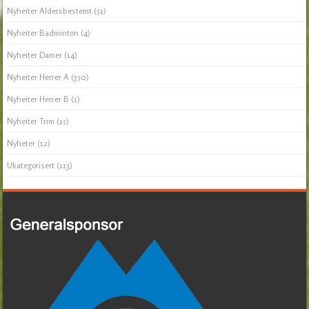
Nyheiter Aldersbestemt
(51)
Nyheiter Badminton
(4)
Nyheiter Damer
(14)
Nyheiter Herrer A
(350)
Nyheiter Herrer B
(1)
Nyheiter Trim
(15)
Nyheter
(12)
Ukategorisert
(113)