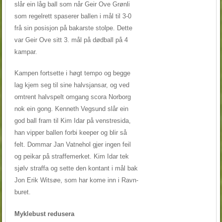
slår ein låg ball som når Geir Ove Grønli
som regelrett spaserer ballen i mål til 3-0
frå sin posisjon på bakarste stolpe. Dette
var Geir Ove sitt 3. mål på dødball på 4
kampar.
Kampen fortsette i høgt tempo og begge
lag kjem seg til sine halvsjansar, og ved
omtrent halvspelt omgang scora Norborg
nok ein gong. Kenneth Vegsund slår ein
god ball fram til Kim Idar på venstresida,
han vipper ballen forbi keeper og blir så
felt. Dommar Jan Vatnehol gjer ingen feil
og peikar på straffemerket. Kim Idar tek
sjølv straffa og sette den kontant i mål bak
Jon Erik Witsøe, som har kome inn i Ravn-
buret.
Myklebust redusera