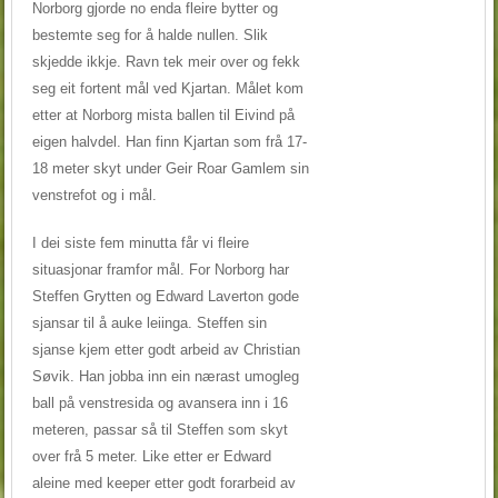
Norborg gjorde no enda fleire bytter og
bestemte seg for å halde nullen. Slik
skjedde ikkje. Ravn tek meir over og fekk
seg eit fortent mål ved Kjartan. Målet kom
etter at Norborg mista ballen til Eivind på
eigen halvdel. Han finn Kjartan som frå 17-
18 meter skyt under Geir Roar Gamlem sin
venstrefot og i mål.
I dei siste fem minutta får vi fleire
situasjonar framfor mål. For Norborg har
Steffen Grytten og Edward Laverton gode
sjansar til å auke leiinga. Steffen sin
sjanse kjem etter godt arbeid av Christian
Søvik. Han jobba inn ein nærast umogleg
ball på venstresida og avansera inn i 16
meteren, passar så til Steffen som skyt
over frå 5 meter. Like etter er Edward
aleine med keeper etter godt forarbeid av