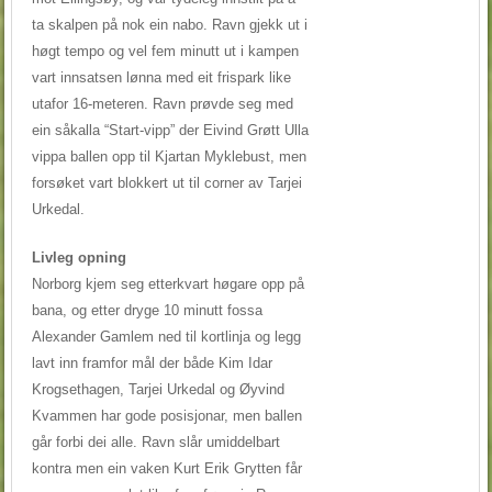
ta skalpen på nok ein nabo. Ravn gjekk ut i
høgt tempo og vel fem minutt ut i kampen
vart innsatsen lønna med eit frispark like
utafor 16-meteren. Ravn prøvde seg med
ein såkalla “Start-vipp” der Eivind Grøtt Ulla
vippa ballen opp til Kjartan Myklebust, men
forsøket vart blokkert ut til corner av Tarjei
Urkedal.
Livleg opning
Norborg kjem seg etterkvart høgare opp på
bana, og etter dryge 10 minutt fossa
Alexander Gamlem ned til kortlinja og legg
lavt inn framfor mål der både Kim Idar
Krogsethagen, Tarjei Urkedal og Øyvind
Kvammen har gode posisjonar, men ballen
går forbi dei alle. Ravn slår umiddelbart
kontra men ein vaken Kurt Erik Grytten får