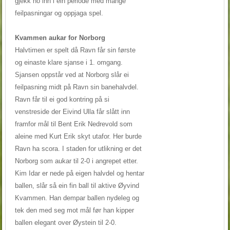
gjekk no inn i ein periode med mange
feilpasningar og oppjaga spel.
Kvammen aukar for Norborg
Halvtimen er spelt då Ravn får sin første
og einaste klare sjanse i 1. omgang.
Sjansen oppstår ved at Norborg slår ei
feilpasning midt på Ravn sin banehalvdel.
Ravn får til ei god kontring på si
venstreside der Eivind Ulla får slått inn
framfor mål til Bent Erik Nedrevold som
aleine med Kurt Erik skyt utafor. Her burde
Ravn ha scora. I staden for utlikning er det
Norborg som aukar til 2-0 i angrepet etter.
Kim Idar er nede på eigen halvdel og hentar
ballen, slår så ein fin ball til aktive Øyvind
Kvammen. Han dempar ballen nydeleg og
tek den med seg mot mål før han kipper
ballen elegant over Øystein til 2-0.