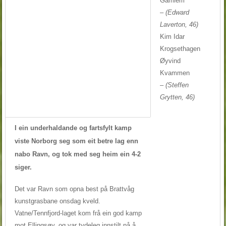
Gamlem
–
(Edward
Laverton, 46)
Kim Idar
Krogsethagen
Øyvind
Kvammen
–
(Steffen
Grytten, 46)
I ein underhaldande og fartsfylt kamp
viste Norborg seg som eit betre lag enn
nabo Ravn, og tok med seg heim ein 4-2
siger.
Det var Ravn som opna best på Brattvåg
kunstgrasbane onsdag kveld.
Vatne/Tennfjord-laget kom frå ein god kamp
mot Ellingsøy, og var tydeleg innstilt på å