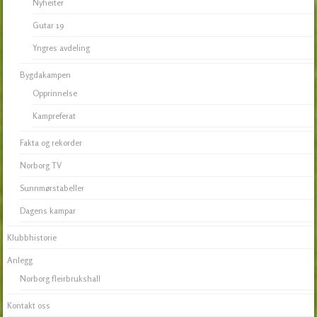
Nyheiter
Gutar 19
Yngres avdeling
Bygdakampen
Opprinnelse
Kampreferat
Fakta og rekorder
Norborg TV
Sunnmørstabeller
Dagens kampar
Klubbhistorie
Anlegg
Norborg fleirbrukshall
Kontakt oss