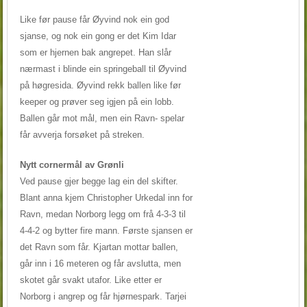
Like før pause får Øyvind nok ein god
sjanse, og nok ein gong er det Kim Idar
som er hjernen bak angrepet. Han slår
nærmast i blinde ein springeball til Øyvind
på høgresida. Øyvind rekk ballen like før
keeper og prøver seg igjen på ein lobb.
Ballen går mot mål, men ein Ravn- spelar
får avverja forsøket på streken.
Nytt cornermål av Grønli
Ved pause gjer begge lag ein del skifter.
Blant anna kjem Christopher Urkedal inn for
Ravn, medan Norborg legg om frå 4-3-3 til
4-4-2 og bytter fire mann. Første sjansen er
det Ravn som får. Kjartan mottar ballen,
går inn i 16 meteren og får avslutta, men
skotet går svakt utafor. Like etter er
Norborg i angrep og får hjørnespark. Tarjei