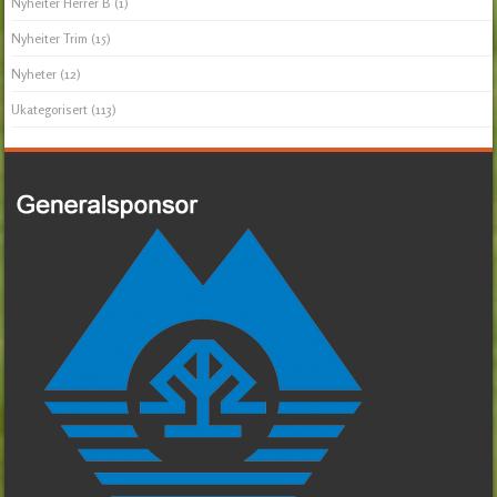
Nyheiter Herrer B
(1)
Nyheiter Trim
(15)
Nyheter
(12)
Ukategorisert
(113)