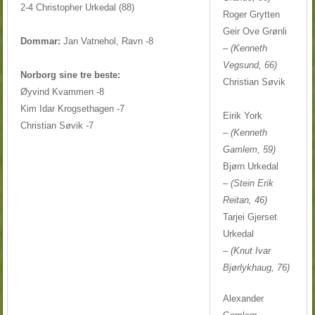
2-4 Christopher Urkedal (88)
Roger Grytten
Geir Ove Grønli
Dommar:
Jan Vatnehol, Ravn -8
–
(Kenneth
Vegsund, 66)
Norborg sine tre beste:
Christian Søvik
Øyvind Kvammen -8
Kim Idar Krogsethagen -7
Eirik York
Christian Søvik -7
– (Kenneth
Gamlem, 59)
Bjørn Urkedal
– (Stein Erik
Reitan, 46)
Tarjei Gjerset
Urkedal
–
(Knut Ivar
Bjørlykhaug, 76)
Alexander