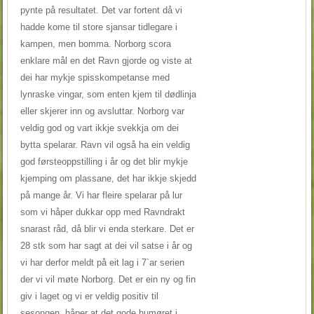
pynte på resultatet. Det var fortent då vi
hadde kome til store sjansar tidlegare i
kampen, men bomma. Norborg scora
enklare mål en det Ravn gjorde og viste at
dei har mykje spisskompetanse med
lynraske vingar, som enten kjem til dødlinja
eller skjerer inn og avsluttar. Norborg var
veldig god og vart ikkje svekkja om dei
bytta spelarar. Ravn vil også ha ein veldig
god førsteoppstilling i år og det blir mykje
kjemping om plassane, det har ikkje skjedd
på mange år. Vi har fleire spelarar på lur
som vi håper dukkar opp med Ravndrakt
snarast råd, då blir vi enda sterkare. Det er
28 stk som har sagt at dei vil satse i år og
vi har derfor meldt på eit lag i 7`ar serien
der vi vil møte Norborg. Det er ein ny og fin
giv i laget og vi er veldig positiv til
sesongen, håper at det gode humøret i