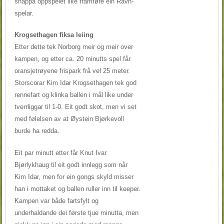
snappa oppspelet like framføre ein Ravn-
spelar.
Krogsethagen fiksa leiing
Etter dette tek Norborg meir og meir over
kampen, og etter ca. 20 minutts spel får
oransjetrøyene frispark frå vel 25 meter.
Storscorar Kim Idar Krogsethagen tek god
rennefart og klinka ballen i mål like under
tverrliggar til 1-0. Eit godt skot, men vi set
med følelsen av at Øystein Bjørkevoll
burde ha redda.
Eit par minutt etter får Knut Ivar
Bjørlykhaug til eit godt innlegg som når
Kim Idar, men for ein gongs skyld misser
han i mottaket og ballen ruller inn til keeper.
Kampen var både fartsfylt og
underhaldande dei første tjue minutta, men