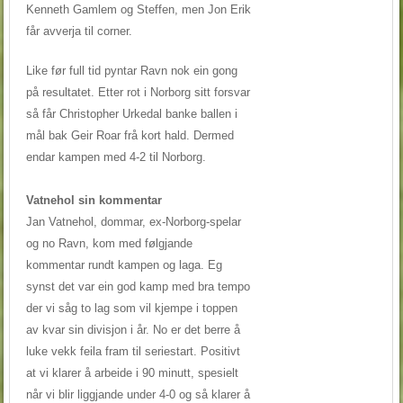
Kenneth Gamlem og Steffen, men Jon Erik
får avverja til corner.
Like før full tid pyntar Ravn nok ein gong
på resultatet. Etter rot i Norborg sitt forsvar
så får Christopher Urkedal banke ballen i
mål bak Geir Roar frå kort hald. Dermed
endar kampen med 4-2 til Norborg.
Vatnehol sin kommentar
Jan Vatnehol, dommar, ex-Norborg-spelar
og no Ravn, kom med følgjande
kommentar rundt kampen og laga. Eg
synst det var ein god kamp med bra tempo
der vi såg to lag som vil kjempe i toppen
av kvar sin divisjon i år. No er det berre å
luke vekk feila fram til seriestart. Positivt
at vi klarer å arbeide i 90 minutt, spesielt
når vi blir liggjande under 4-0 og så klarer å