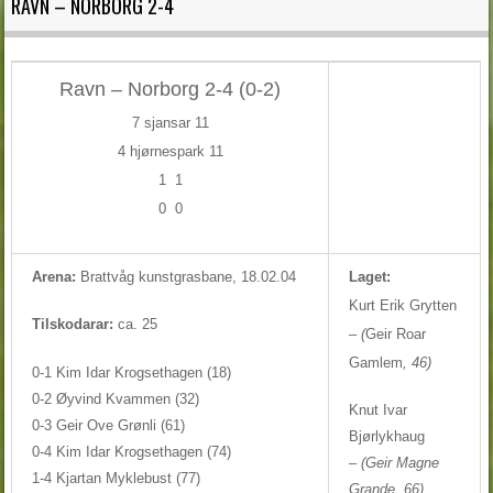
RAVN – NORBORG 2-4
Ravn – Norborg 2-4 (0-2)
7 sjansar 11
4 hjørnespark 11
1
1
0
0
Arena:
Brattvåg kunstgrasbane, 18.02.04
Laget:
Kurt Erik Grytten
Tilskodarar:
ca. 25
– (
Geir Roar
Gamlem
, 46)
0-1 Kim Idar Krogsethagen (18)
0-2 Øyvind Kvammen (32)
Knut Ivar
0-3 Geir Ove Grønli (61)
Bjørlykhaug
0-4 Kim Idar Krogsethagen (74)
–
(Geir Magne
1-4 Kjartan Myklebust (77)
Grande, 66)