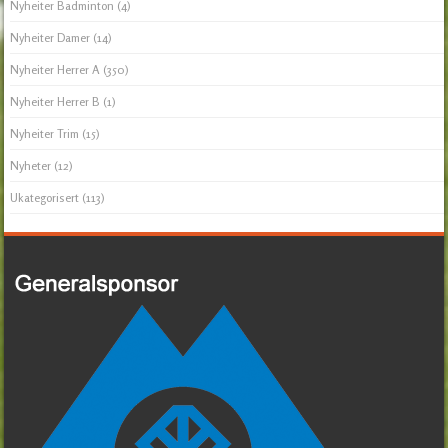
Nyheiter Badminton
(4)
Nyheiter Damer
(14)
Nyheiter Herrer A
(350)
Nyheiter Herrer B
(1)
Nyheiter Trim
(15)
Nyheter
(12)
Ukategorisert
(113)