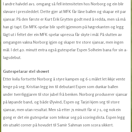
I andre halvdel av 1. omgang så fell intensiteten hos Norborg og ein blir
sløvare i pressleddet. Dette gjer at MFK får låne ballen og skapar eit par
sjansar. På den første er Kurt Erik Grytten godt med å redda, men så må
han gi tapt. Ein MFK-spelar blir spelt igjennom på høgrekanten og legg
lågt ut i feltet der ein MFK-spelar upressa får skyte i mål. På slutten av
omgangen vakna Norborg igjen og skaper tre store sjansar, men ingen
mål. I det 40. minutt entra også gutespelar Espen Solheim bana for sin a-
lagsdebut.
Gutespelarar stel showet
Etter kvila fortsette Norborg å styre kampen og 6-1 målet let ikkje vente
lenge på seg. Kristian legg inn til debutant Espen som dunkar ballen
under tverrliggjaren til stor jubel frå benken. Norborg produserer sjansar
på løpande band, og både Øyvind, Espen og Tarjei kjem seg til store
sjansar, men utan resultat. Men så etter 71 minutt får vi 7-1, og nok ein
gong er det ein gutespelar som teiknar seg på scoringslista. Espen legg
ein utsøkt corner på hovudet til Samir Sahman som scora sikkert.