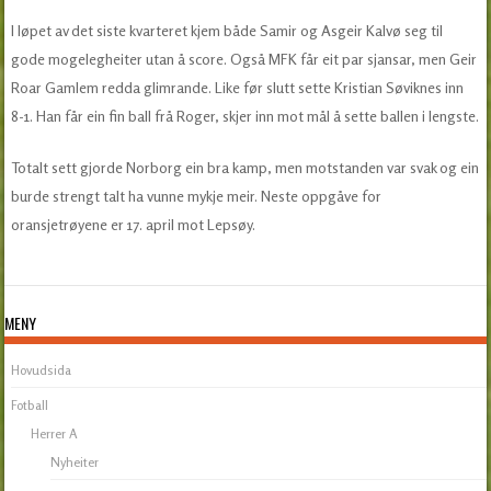
I løpet av det siste kvarteret kjem både Samir og Asgeir Kalvø seg til
gode mogelegheiter utan å score. Også MFK får eit par sjansar, men Geir
Roar Gamlem redda glimrande. Like før slutt sette Kristian Søviknes inn
8-1. Han får ein fin ball frå Roger, skjer inn mot mål å sette ballen i lengste.
Totalt sett gjorde Norborg ein bra kamp, men motstanden var svak og ein
burde strengt talt ha vunne mykje meir. Neste oppgåve for
oransjetrøyene er 17. april mot Lepsøy.
MENY
Hovudsida
Fotball
Herrer A
Nyheiter