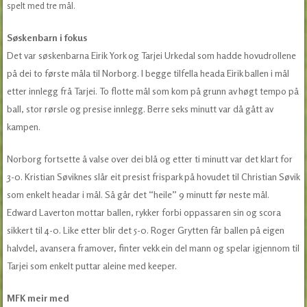
spelt med tre mål.
Søskenbarn i fokus
Det var søskenbarna Eirik York og Tarjei Urkedal som hadde hovudrollene
på dei to første måla til Norborg. I begge tilfella heada Eirik ballen i mål
etter innlegg frå Tarjei. To flotte mål som kom på grunn av høgt tempo på
ball, stor rørsle og presise innlegg. Berre seks minutt var då gått av
kampen.
Norborg fortsette å valse over dei blå og etter ti minutt var det klart for
3-0. Kristian Søviknes slår eit presist frispark på hovudet til Christian Søvik
som enkelt headar i mål. Så går det “heile” 9 minutt før neste mål.
Edward Laverton mottar ballen, rykker forbi oppassaren sin og scora
sikkert til 4-0. Like etter blir det 5-0. Roger Grytten får ballen på eigen
halvdel, avansera framover, finter vekk ein del mann og spelar igjennom til
Tarjei som enkelt puttar aleine med keeper.
MFK meir med