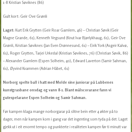
1-8 Kristian Søviknes (86)
Gult kort: Geir Ove Grønli
Laget:
Kurt Erik Grytten (Geir Roar Gamlem, 46) – Christian Søvik (Geir
Magne Grande, 61), Kenneth Vegsund (Knut Ivar Bjørlykhaug, 61), Geir Ove
Grønli, Kristian Søviknes (Jan Even Drønnesund, 61) – Eirik York (Asgeir Kalvø,
61), Roger Grytten, Tarjei Urkedal (Kristian Søviknes, 76) (Christian Søvik, 86)
– Alexander Gamlem (Espen Solheim, 40), Edward Laverton (Samir Sahman,
61), Øyvind Kvammen (Adrian Håbet, 61)
Norborg spelte ball i hatt med Molde sine juniorar på Lubbenes
kunstgrasbane onsdag og vann 8-1. Blant målscorarane fann vi
gutespelarane Espen Solheim og Samir Sahman.
Før kampen klaga mange norborgarar på slitne bein etter 4 økter på to
dager, men når kampen kom i gang var det ingenting som tyda på det. Laget
gjekk ut i eit enormt tempo og punkterte i realiteten kampen før ti minutt var