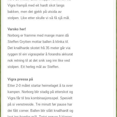
Vigra frampå med eit hardt skot langs
bakken, men det gjekk på utsida av
stolpen. Like etter skulle vi så få sjå mål.
Varsko her!
Norborg er framme med mange mann då
Steffen Grytten mottar ballen å klinka til.
Det knallharde skotet frå 35 meter går via
ryggen til ein vigraspelar å forandra akkurat
nok retning til at det snik seg inn like ved
stolpen. Eit herleg mål av Steffen.
Vigra pressa på
Etter 2-0 målet startar heimelaget å ta over
kampen. Norborg blir stadig på etterskot og
Vigra får til bra kombinasjonsspel. Spesielt
på si venstreside. Tre minutt før pause har
dei fått corner. Ballen blir slått knallhardt og
lavt inn framfor mål. Tarjei prøver å klarere