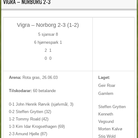
VIGRA – NORBORG 2-3
Vigra – Norborg 2-3 (1-2)
5 sjansar 8
6 hjørnespark 1
2
1
0
0
Arena:
Rota gras, 26.06.03
Laget:
Geir Roar
Tilskodarar:
60 betalande
Gamlem
0-1 John Henrik Rørvik (sjølvmål, 3)
Steffen Grytten
0-2 Steffen Grytten (32)
Kenneth
1-2 Tommy Roald (42)
Vegsund
1-3 Kim Idar Krogsethagen (69)
Morten Kalvø
2-3 Amund Hjelle (87)
Stig Wold