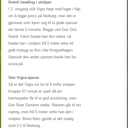
Grønli heading i stolpen
I 2. omgang står Vigra høgt med laget i håp
om å legge press på Norborg, men det er
gjestane som kjem seg til to gode sjansar
dei første 5 minutta. Begge ved Geir Ove
Grønli. Først heada han like utafor, så
heada han i stolpen frå 5 meter etter eit
godt innlegg av Kim Idar Krogsethagen.
Spesielt den andre sjansen burde han ha
scora på.
Stor Vigra-sjanse
Så er det Vigra sin tur til å treffe stolpen.
Knappe 57 minutt er spelt då ein
heimespelar får til ei god avslutning, men
Geir Roar Gamlem redda. Returen går til ein
vigring, men frå 5 meter sette han den i
stolpen. Berre flaks gjorde at det stadig
stod 2-1 til Norborg.