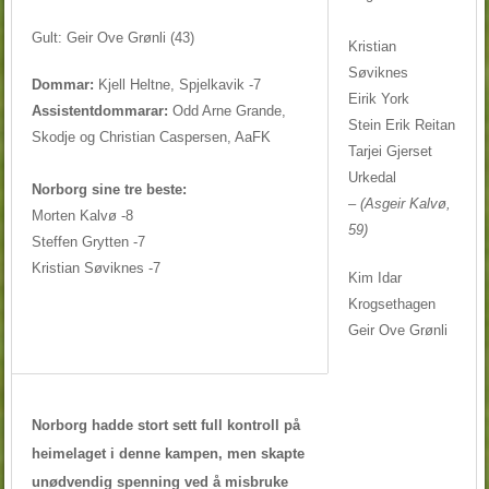
Gult: Geir Ove Grønli (43)
Kristian
Søviknes
Dommar:
Kjell Heltne, Spjelkavik -7
Eirik York
Assistentdommarar:
Odd Arne Grande,
Stein Erik Reitan
Skodje og Christian Caspersen, AaFK
Tarjei Gjerset
Urkedal
Norborg sine tre beste:
– (Asgeir Kalvø,
Morten Kalvø -8
59)
Steffen Grytten -7
Kristian Søviknes -7
Kim Idar
Krogsethagen
Geir Ove Grønli
Norborg hadde stort sett full kontroll på
heimelaget i denne kampen, men skapte
unødvendig spenning ved å misbruke