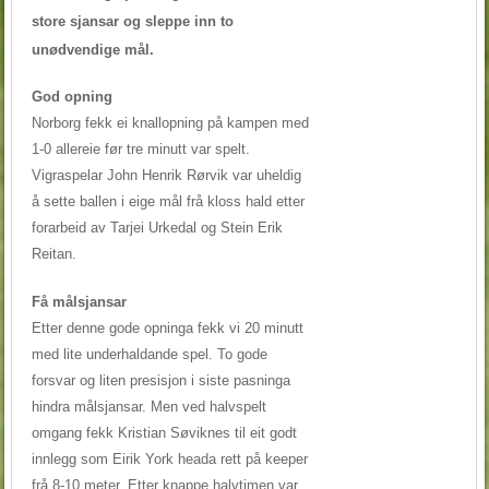
store sjansar og sleppe inn to
unødvendige mål.
God opning
Norborg fekk ei knallopning på kampen med
1-0 allereie før tre minutt var spelt.
Vigraspelar John Henrik Rørvik var uheldig
å sette ballen i eige mål frå kloss hald etter
forarbeid av Tarjei Urkedal og Stein Erik
Reitan.
Få målsjansar
Etter denne gode opninga fekk vi 20 minutt
med lite underhaldande spel. To gode
forsvar og liten presisjon i siste pasninga
hindra målsjansar. Men ved halvspelt
omgang fekk Kristian Søviknes til eit godt
innlegg som Eirik York heada rett på keeper
frå 8-10 meter. Etter knappe halvtimen var