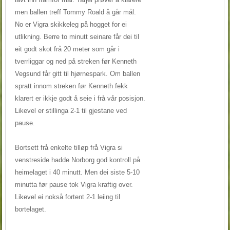
men ballen treff Tommy Roald å går mål.
No er Vigra skikkeleg på hogget for ei
utlikning. Berre to minutt seinare får dei til
eit godt skot frå 20 meter som går i
tverrliggar og ned på streken før Kenneth
Vegsund får gitt til hjørnespark. Om ballen
spratt innom streken før Kenneth fekk
klarert er ikkje godt å seie i frå vår posisjon.
Likevel er stillinga 2-1 til gjestane ved
pause.
Bortsett frå enkelte tilløp frå Vigra si
venstreside hadde Norborg god kontroll på
heimelaget i 40 minutt. Men dei siste 5-10
minutta før pause tok Vigra kraftig over.
Likevel ei nokså fortent 2-1 leiing til
bortelaget.