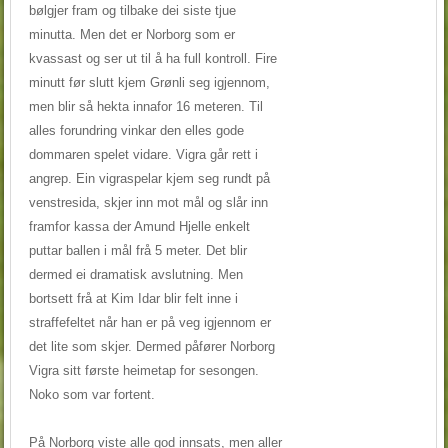
bølgjer fram og tilbake dei siste tjue
minutta. Men det er Norborg som er
kvassast og ser ut til å ha full kontroll. Fire
minutt før slutt kjem Grønli seg igjennom,
men blir så hekta innafor 16 meteren. Til
alles forundring vinkar den elles gode
dommaren spelet vidare. Vigra går rett i
angrep. Ein vigraspelar kjem seg rundt på
venstresida, skjer inn mot mål og slår inn
framfor kassa der Amund Hjelle enkelt
puttar ballen i mål frå 5 meter. Det blir
dermed ei dramatisk avslutning. Men
bortsett frå at Kim Idar blir felt inne i
straffefeltet når han er på veg igjennom er
det lite som skjer. Dermed påfører Norborg
Vigra sitt første heimetap for sesongen.
Noko som var fortent.
På Norborg viste alle god innsats, men aller