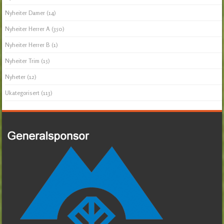
Nyheiter Damer
(14)
Nyheiter Herrer A
(350)
Nyheiter Herrer B
(1)
Nyheiter Trim
(15)
Nyheter
(12)
Ukategorisert
(113)