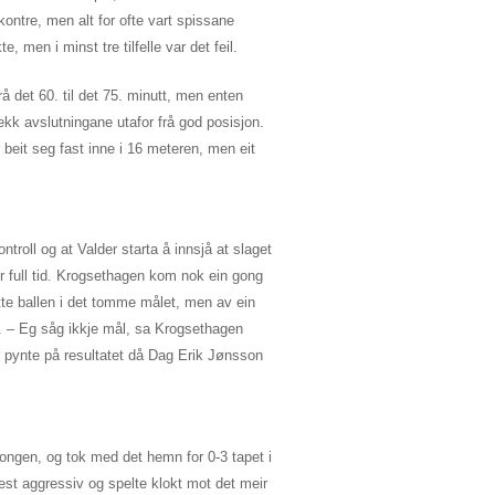
kontre, men alt for ofte vart spissane
e, men i minst tre tilfelle var det feil.
rå det 60. til det 75. minutt, men enten
ekk avslutningane utafor frå god posisjon.
beit seg fast inne i 16 meteren, men eit
troll og at Valder starta å innsjå at slaget
ør full tid. Krogsethagen kom nok ein gong
te ballen i det tomme målet, men av ein
ål. – Eg såg ikkje mål, sa Krogsethagen
r pynte på resultatet då Dag Erik Jønsson
songen, og tok med det hemn for 0-3 tapet i
est aggressiv og spelte klokt mot det meir