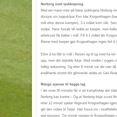
Norborg med sjokkopning
Med ein mann meir på bana sjokkopna Norborg med
divisjon sin toppskårar Kim Idar Krogsethagen (
mål etter denne kampen). 3-1 målet kom slik: Søvikn
stolpe. Hans forsøk bil redda av keeper, men ba
etterkvart får ballen i mål. På 4-1 målet blir Krogse
Åleine med keeper gjer Krogsethagen ingen feil å s
Etter å ha fått to mål i fleisen og til og med ha ei
opp, men det skjedde ikkje. Med vinden i ryggen s
tidleg redusering. Og etter 8 minutt var dei nær då
knallharde skotet blir glimrande redda av Geir Roar
Mange sjansar til begge lag
I dei siste 35 minutta får vi eit kampforløp der Va
Norborg kan kontre i. Og at Norborg ikkje scora fle
etter 12 minutt spelar Vegsund Krogsethagen igje
gitt den vidare til Tarjei. Han fossa inn i straffefelt
god posisjon. Tre minutt seinare er Krogsethagen a