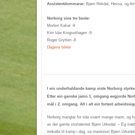
Assistentdommarar:
Bjørn Rekdal, Hessa, og Ar
Norborg sine tre beste:
Morten Kalvø -9
Kim Idar Krogsethagen -9
Roger Grytten -8
Dagens bilete
I ein underhaldande kamp viste Norborg styrke 
Etter ein ganske jamn 1. omgang avgjorde Norb
mål i 2. omgang. Alt i alt ein fortent arbeidssig
Norborg manglar for tida svært mange mann, og h
av det gamle stortalentet Bjørn Urkedal. – Eg møtt
innkalla til kamp i dag, sa maskinist Bjørn Urked