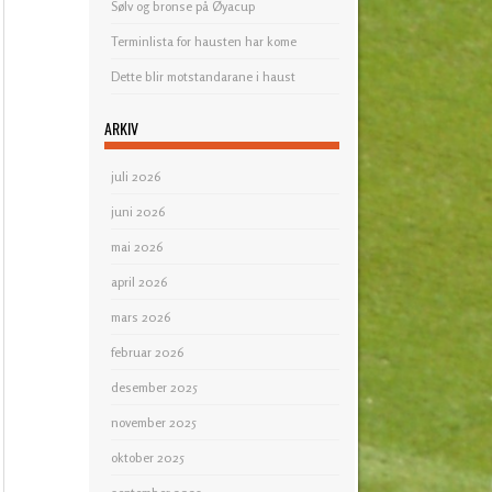
Sølv og bronse på Øyacup
Terminlista for hausten har kome
Dette blir motstandarane i haust
ARKIV
juli 2026
juni 2026
mai 2026
april 2026
mars 2026
februar 2026
desember 2025
november 2025
oktober 2025