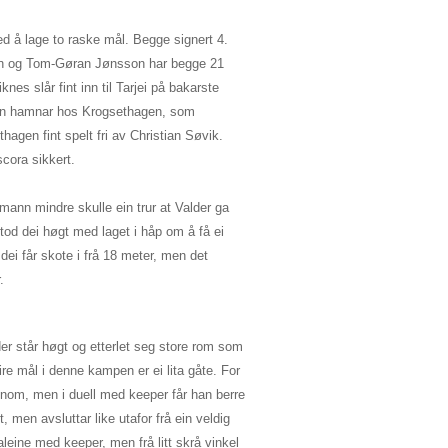
 å lage to raske mål. Begge signert 4.
han og Tom-Gøran Jønsson har begge 21
es slår fint inn til Tarjei på bakarste
llen hamnar hos Krogsethagen, som
thagen fint spelt fri av Christian Søvik.
cora sikkert.
n mann mindre skulle ein trur at Valder ga
tod dei høgt med laget i håp om å få ei
 dei får skote i frå 18 meter, men det
.
lder står høgt og etterlet seg store rom som
ire mål i denne kampen er ei lita gåte. For
nnom, men i duell med keeper får han berre
et, men avsluttar like utafor frå ein veldig
leine med keeper, men frå litt skrå vinkel