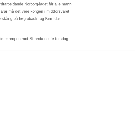
ardtarbeidande Norborg-laget får alle mann
larar må det vere kongen i midtforsvaret
orståing på høgreback, og Kim Idar
heimekampen mot Stranda neste torsdag.