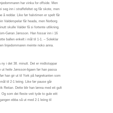
linjedommaren har vinka for offside. Men
 seg inn i straffefeltet og får skote, men
 reddar. Like før halvtimen er spelt får
 ein Valderspelar får heada, men Norborg
nutt skulle Valder få si fortente utlikning.
d Tom-Gøran Jønsson. Han fossar inn i 16
te ballen enkelt i mål til 1-1. – Soleklar
 Men linjedommaren meinte noko anna.
å ny i det 38. minutt. Det er midtstoppar
 ut heile Jønsson-ligaen før han passa
før han gir ut til York på høgrekanten som
mål til 2-1 leiing. Like før pause går
 Reitan. Dette blir han lønna med eit gult
 Og som dei fleste veit tyde to gule eitt
gangen ebba så ut med 2-1 leiing til