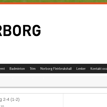
emt
Badminton
Trim
Norborg Fleirbrukshall
Lenker
Kontakt oss
g 2-4 (1-2)
 10