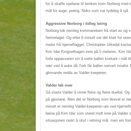
for å skaffe spelarar til benken kom Norborg med e
mål for auge; poeng. Noko som var tydeleg å sjå.
Aggressive Norborg i tidleg leiing
Norborg tok nemleg kommandoen frå start av og ve
heimelaget. Og etter 6 minutt var det klart for oran
meter frå hjørneflagget. Christopher Urkedal kastar 
Kim Idar Krogsethagen inne på 5 meteren. Kim Ida
forbi oppassaren sin å sette ballen kontant i mål til
nær ved å auke då York får ballen servert innafor
glimrande redda av Valder keeperen.
Valder tek over
Så starta Valder å vinne fleire og fleire duellar. O
på gjestane. Men det er Norborg som likevel er næ
minutt er nemleg Valder-keeperen ute ved hjørneflagg
beina på Kim Idar som stend midt inne på Valder s
situasjonen raskt å skyt i retning mål, men ein forsv