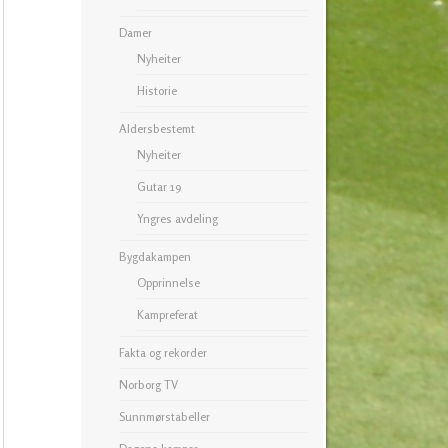
Damer
Nyheiter
Historie
Aldersbestemt
Nyheiter
Gutar 19
Yngres avdeling
Bygdakampen
Opprinnelse
Kampreferat
Fakta og rekorder
Norborg TV
Sunnmørstabeller