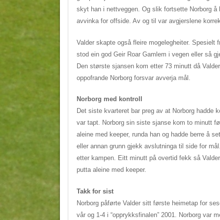
skyt han i nettveggen. Og slik fortsette Norborg å 
avvinka for offside. Av og til var avgjerslene korrekt
Valder skapte også fleire mogelegheiter. Spesielt f
stod ein god Geir Roar Gamlem i vegen eller så gj
Den største sjansen kom etter 73 minutt då Valder 
oppofrande Norborg forsvar avverja mål.
Norborg med kontroll
Det siste kvarteret bar preg av at Norborg hadde kon
var tapt. Norborg sin siste sjanse kom to minutt f
aleine med keeper, runda han og hadde berre å set
eller annan grunn gjekk avslutninga til side for m
etter kampen. Eitt minutt på overtid fekk så Valde
putta aleine med keeper.
Takk for sist
Norborg påførte Valder sitt første heimetap for se
vår og 1-4 i “opprykksfinalen” 2001. Norborg var m