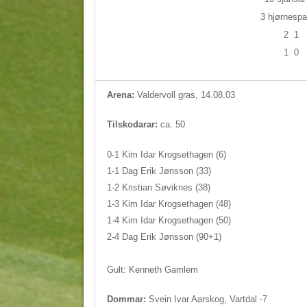
3 hjørnespa
2
1
1
0
Arena:
Valdervoll gras, 14.08.03
Tilskodarar:
ca. 50
0-1 Kim Idar Krogsethagen (6)
1-1 Dag Erik Jønsson (33)
1-2 Kristian Søviknes (38)
1-3 Kim Idar Krogsethagen (48)
1-4 Kim Idar Krogsethagen (50)
2-4 Dag Erik Jønsson (90+1)
Gult: Kenneth Gamlem
Dommar:
Svein Ivar Aarskog, Vartdal -7