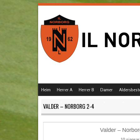
SKIP TO CONTENT
Heim
Herrer A
Herrer B
Damer
Aldersbest
MENU
VALDER – NORBORG 2-4
Valder – Norbor
10 sjansar