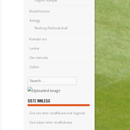
Dagens kampar
Klubbhistorie
Anlegg
Norborg fleirbrukshall
Kontakt oss
Lenker
Om nettsida
Galleri
Search
SISTE INNLEGG
G16 ute etter straffekonk mot Sogndal
G16 vidare etter straffedrama