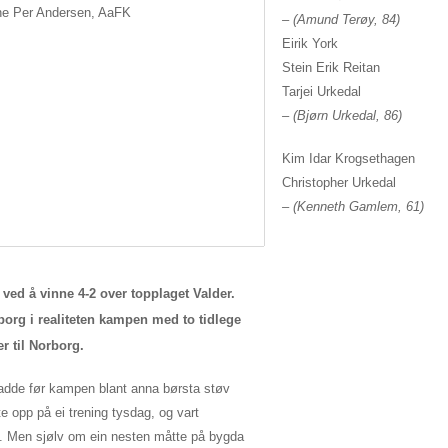
ne Per Andersen, AaFK
– (Amund Terøy, 84)
Eirik York
Stein Erik Reitan
Tarjei Urkedal
– (Bjørn Urkedal, 86)
Kim Idar Krogsethagen
Christopher Urkedal
– (Kenneth Gamlem, 61)
ved å vinne 4-2 over topplaget Valder.
org i realiteten kampen med to tidlege
er til Norborg.
adde før kampen blant anna børsta støv
e opp på ei trening tysdag, og vart
al. Men sjølv om ein nesten måtte på bygda