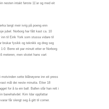
in nesten intakt første 11’ar og med eit
rka langt meir ivrig på poeng enn
sje jubel. Norborg har fått kast ca. 10
inn til Eirik York som stussa vidare til
r brukar fysikk og teknikk og dreg seg
 1-0. Berre eit par minutt etter er Norborg
 16 meteren, men skotet hans vart
g i motvinden sette blåtrøyene inn eit press
rast mål dei neste minutta. Etter 18
et for å ta ein ball. Ballen slår han rett i
in banehalvdel. Kim Idar oppfattar
arar får slengt seg å gitt til corner.