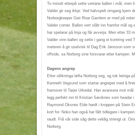
To minutt etterpå sette vertane ballen i mål, men 
Valder gir seg ikkje. Ved halvspelt omgang kjem dei
Norborgkeeper Geir Roar Gamlem er med på notene å
Valder corner. Ballen vert slått inn framfor mål og
har spelarar på linja og får avverja. Men etter 33 mi
Valder vinn ballen og sette i gang ei kontring ve
meteren å gir uselvisk til Dag Erik Jønsson som set
offside, sa Norborg sine forsvarar etter kampen.
Dagens angrep
Etter utlikninga løfta Norborg seg, og tok leiinga p
Kenneth Vegsund som startar angrepet med å finte
framover til Tarjei Urkedal. Han avansera mot mål 
legg perfekt inn til Kristian Søviknes som headar i 
Raymond Oksnes Elde hardt i kroppen på Stein Erik
kort for. Noko han også har fått tidlegare i kampen.
raudt. Frå vår side såg dette veldig strengt ut. Om
Norborg.