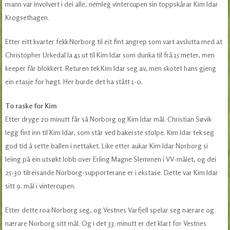
mann var involvert i dei alle, nemleg vintercupen sin toppskårar Kim Idar
Krogsethagen.
Etter eitt kvarter fekk Norborg til eit fint angrep som vart avslutta med at
Christopher Urkedal la 45 ut til Kim Idar som dunka til frå 15 meter, men
keeper får blokkert. Returen tek Kim Idar seg av, men skotet hans gjeng
ein etasje for høgt. Her burde det ha stått 1-0.
To raske for Kim
Etter dryge 20 minutt får så Norborg og Kim Idar mål. Christian Søvik
legg fint inn til Kim Idar, som står ved bakerste stolpe. Kim Idar tek seg
god tid å sette ballen i nettaket. Like etter aukar Kim Idar Norborg si
leiing på ein utsøkt lobb over Erling Magne Slemmen i VV-målet, og dei
25-30 tilreisande Norborg-supporterane er i ekstase. Dette var Kim Idar
sitt 9. mål i vintercupen.
Etter dette roa Norborg seg, og Vestnes Varfjell spelar seg nærare og
nærare Norborg sitt mål. Og i det 33. minutt er det klart for Vestnes