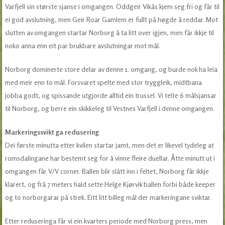
Varfjell sin største sjanse i omgangen. Oddgeir Vikås kjem seg fri og får til
ei god avslutning, men Geir Roar Gamlem er fullt på høgde å reddar. Mot
slutten av omgangen startar Norborg å ta litt over igjen, men får ikkje til
noko anna enn eit par brukbare avslutningar mot mål.
Norborg dominerte store delar av denne 1. omgang, og burde nok ha leia
med meir enn to mål. Forsvaret spelte med stor tryggleik, midtbana
jobba godt, og spissande utgjorde alltid ein trussel. Vi telte 6 målsjansar
til Norborg, og berre ein skikkeleg til Vestnes Varfjell i denne omgangen.
Markeringssvikt ga redusering
Dei første minutta etter kvilen startar jamt, men det er likevel tydeleg at
romsdalingane har bestemt seg for å vinne fleire duellar. Åtte minutt ut i
omgangen får V/V corner. Ballen blir slått inn i feltet, Norborg får ikkje
klarert, og frå 7 meters hald sette Helge Kjørvik ballen forbi både keeper
og to norborgarar på strek. Eitt litt billeg mål der markeringane sviktar.
Etter reduseringa får vi ein kvarters periode med Norborg press, men