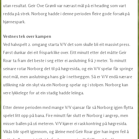
utan resultat. Geir Ove Grønli var nærast mål på ei heading som vart
redda på strek. Norborg hadde i denne perioden fleire gode forsøk på
hjørnespark.
Vestnes tek over kampen
Ved halvspelt 2. omgang starta V/V det som skulle bli eit massivt press.
Først dunkar dei eit frispark like over. Eitt minutt etter det måtte Geir
Roar ta fram det beste i seg etter ei avslutning frå 7 meter. To minutt
seinare rotar Norborg det til på høgresida, og ein V/V spelar får springe
mot mål, men avslutninga hans går i nettveggen. Så er V/V endå nærare
utlikning når ein skyt via ein Norborg-spelar og i stolpen. Norborg kan
vere lykkelege for at ein stadig hadde leiinga.
Etter denne perioden med mange V/V sjansar får så Norborg igjen flytta
spelet litt opp på bana. Fire minutt før slutt er Norborg i angrep, men
misser ballen på 16 meteren. V/V kjører ei rask kontring på høgresida.
Vikås blir spelt igjennom, og åleine med Geir Roar gjer han ingen feil å