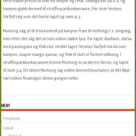
sette ballen presist til side for keeper og i mål. Stillinga blir då 2-2, og
kampen gjekk dermed til straffesparkkonkurranse. Her viste Vestnes
Varfjell seg som det beste laget og vann 4-3.
Norborg såg ut til å ha kontroll på kampen fram til midtvegs i 2. omgang,
men etter det såg det ut som nokon sløkte lyse. Ein tapte duellane, slurva
med pasningane og fekk stor strekk i laget. Vestnes Varfjell tok då over
kampen, skapte mange sjansar, og fekk til slutt ei fortent utlikning. I
straffesparkkonkurransen brente Norborg to av dei tre første, og tapte
til slutt 3-4. Eit slitent Norborg-lag måtte dermed konstatere at det ikkje
vart nokon finalesiger denne gongen heller.
MENY
Hovudsida
Fotball
Herrer A