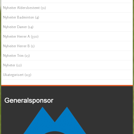
Nyheiter Aldersbestemt
(51)
Nyheiter Badminton
(4)
Nyheiter Damer
(14)
Nyheiter Herrer A
(350)
Nyheiter Herrer B
(1)
Nyheiter Trim
(15)
Nyheter
(12)
Ukategorisert
(113)