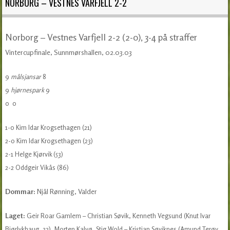
NORBORG – VESTNES VARFJELL 2-2
Norborg – Vestnes Varfjell 2-2 (2-0), 3-4 på straffer
Vintercupfinale, Sunnmørshallen, 02.03.03
9
målsjansar
8
9
hjørnespark
9
0
0
1-0 Kim Idar Krogsethagen (21)
2-0 Kim Idar Krogsethagen (23)
2-1 Helge Kjørvik (53)
2-2 Oddgeir Vikås (86)
Dommar:
Njål Rønning, Valder
Laget:
Geir Roar Gamlem – Christian Søvik, Kenneth Vegsund (Knut Ivar
Bjørlykhaug, 32), Morten Kalvø, Stig Wold – Kristian Søviknes (Amund Terøy,