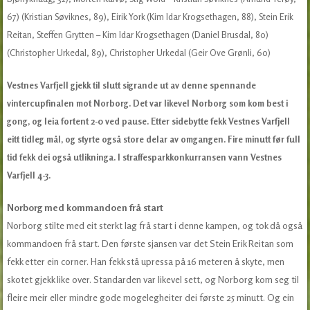
67) (Kristian Søviknes, 89), Eirik York (Kim Idar Krogsethagen, 88), Stein Erik
Reitan, Steffen Grytten – Kim Idar Krogsethagen (Daniel Brusdal, 80)
(Christopher Urkedal, 89), Christopher Urkedal (Geir Ove Grønli, 60)
Vestnes Varfjell gjekk til slutt sigrande ut av denne spennande
vintercupfinalen mot Norborg. Det var likevel Norborg som kom best i
gong, og leia fortent 2-0 ved pause. Etter sidebytte fekk Vestnes Varfjell
eitt tidleg mål, og styrte også store delar av omgangen. Fire minutt før full
tid fekk dei også utlikninga. I straffesparkkonkurransen vann Vestnes
Varfjell 4-3.
Norborg med kommandoen frå start
Norborg stilte med eit sterkt lag frå start i denne kampen, og tok då også
kommandoen frå start. Den første sjansen var det Stein Erik Reitan som
fekk etter ein corner. Han fekk stå upressa på 16 meteren å skyte, men
skotet gjekk like over. Standarden var likevel sett, og Norborg kom seg til
fleire meir eller mindre gode mogelegheiter dei første 25 minutt. Og ein