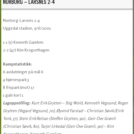
NORBORG – LARSNES 2-4
Norborg-Larsnes 2-4
Uggedal stadion, 9/6/2001
1-1 (5) Kenneth Gamlem
2-2 (47) Kim Krogsethagen
Kampstatistikk:
6 avslutninger på mål 6
4 hjørnespark 3
8 frispark (mot) 17
1 gule kort 1
Lagoppstilling:
Kurt Erik Grytten – Stig Wold, Kenneth Vegsund, Roger
Grytten (Vegard Vegsund, 70), Øyvind Farstad – Christian Søvik (Eirik
York, 57), Stein Erik Reitan (Steffen Grytten, 90) , Geir Ove Grønli
(Christian Søvik, 80), Tarjei Urkedal (Geir Ove Grønli, 90) – Kim
Krogsethagen, Kenneth Gamlem