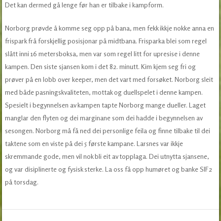
Det kan dermed gå lenge før han er tilbake i kampform.
Norborg prøvde å komme seg opp på bana, men fekk ikkje nokke anna en
frispark frå forskjellig posisjonar på midtbana. Frisparka blei som regel
slått inni 16 metersboksa, men var som regel litt for upresise i denne
kampen. Den siste sjansen kom i det 82. minutt. Kim kjem seg fri og
prøver på en lobb over keeper, men det vart med forsøket. Norborg sleit
med både pasningskvaliteten, mottak og duellspelet i denne kampen.
Spesielt i begynnelsen av kampen tapte Norborg mange dueller. Laget
manglar den flyten og dei marginane som dei hadde i begynnelsen av
sesongen. Norborg må få ned dei personlige feila og finne tilbake til dei
taktene som en viste på dei 5 første kampane. Larsnes var ikkje
skremmande gode, men vil nok bli eit av topplaga. Dei utnytta sjansene,
og var disiplinerte og fysisk sterke. La oss få opp humøret og banke SIF2
på torsdag.