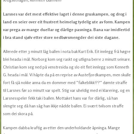
Larsnes var det mest effektive laget i denne gruskampen, og drog i
land en seier over eit frustrert heimelag tydelig ute av form. Kampen
var prega av mange duellar og dårlige pasninga. Bana var imidlertid
i bra stand sjølv etter store nedbørsmengder dei siste dagane.
Allerede etter 3 minutt låg ballen i nota bak Kurt Erik. Eit innlegg frå høgre
blei heada i mål. Norborg kom seg raskt og utligna berre 2 minutt seinare.
Christian kom seg ned på venstresida og slo eit fint innlegg som Kenneth
G. heada i mål. Vi håpte da på en reprise av Austefjordkampen, men skulle
fort få sjå nokke anna da en dommer med “falkeblikk!??” dømte straffe
til Larsnes før 10 minutt var spelt. Stig var uheldig med ei klarering, og en
Larsnesspeler fekk tak i ballen. Mottaket hans var for dårlig, så han
slengte seg då han såg han ikkje nådde ballen. Ei svært tvilsom straffe
som dei skora på.
Kampen dabba kraftig av etter den underholdande åpninga. Mange