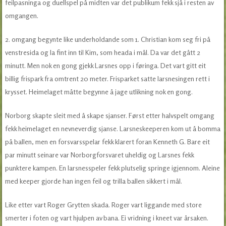
feilpasninga og duellspel på midten var det publikum fekk sjå i resten av
omgangen.
2. omgang begynte like underholdande som 1. Christian kom seg fri på
venstresida og la fint inn til Kim, som heada i mål. Da var det gått 2
minutt. Men nok en gong gjekk Larsnes opp i føringa. Det vart gitt eit
billig frispark fra omtrent 20 meter. Frisparket satte larsnesingen rett i
krysset. Heimelaget måtte begynne å jage utlikning nok en gong.
Norborg skapte sleit med å skape sjanser. Først etter halvspelt omgang
fekk heimelaget en nevneverdig sjanse. Larsneskeeperen kom ut å bomma
på ballen, men en forsvarsspelar fekk klarert foran Kenneth G. Bare eit
par minutt seinare var Norborgforsvaret uheldig og Larsnes fekk
punktere kampen. En larsnesspeler fekk plutselig springe igjennom. Aleine
med keeper gjorde han ingen feil og trilla ballen sikkert i mål.
Like etter vart Roger Grytten skada. Roger vart liggande med store
smerter i foten og vart hjulpen av bana. Ei vridning i kneet var årsaken.