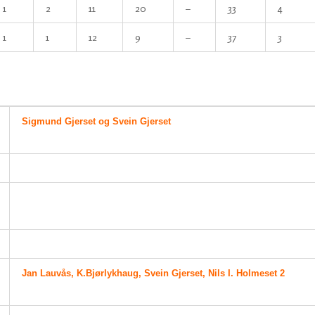
1
2
11
20
–
33
4
1
1
12
9
–
37
3
Sigmund Gjerset og Svein Gjerset
Jan Lauvås, K.Bjørlykhaug, Svein Gjerset, Nils I. Holmeset 2