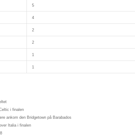
5
4
2
2
1
1
ltet
ltic i finalen
enere ankom den Bridgetown på Barabados
ver Italia i finalen
38