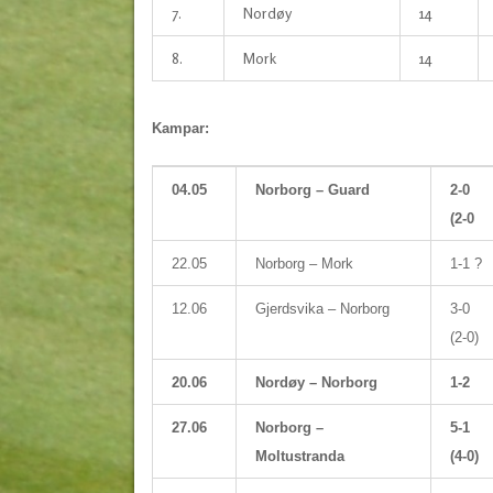
7.
Nordøy
14
8.
Mork
14
Kampar:
04.05
Norborg – Guard
2-0
(2-0
22.05
Norborg – Mork
1-1 ?
12.06
Gjerdsvika – Norborg
3-0
(2-0)
20.06
Nordøy – Norborg
1-2
27.06
Norborg –
5-1
Moltustranda
(4-0)