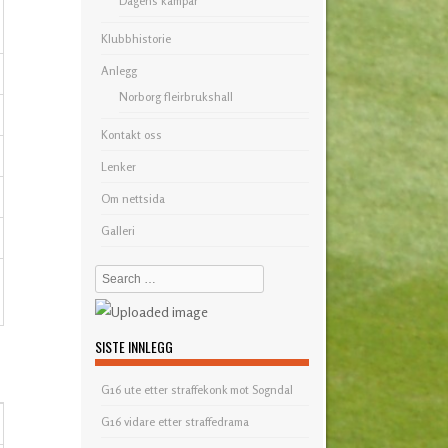
Dagens kampar
Klubbhistorie
Anlegg
Norborg fleirbrukshall
Kontakt oss
Lenker
Om nettsida
Galleri
Search
SISTE INNLEGG
G16 ute etter straffekonk mot Sogndal
G16 vidare etter straffedrama