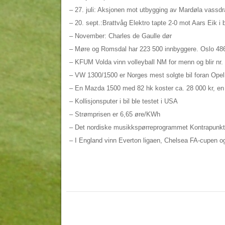
– 27. juli: Aksjonen mot utbygging av Mardøla vassdrag
– 20. sept.:Brattvåg Elektro tapte 2-0 mot Aars Eik i b
– November: Charles de Gaulle dør
– Møre og Romsdal har 223 500 innbyggere. Oslo 48
– KFUM Volda vinn volleyball NM for menn og blir nr. 
– VW 1300/1500 er Norges mest solgte bil foran Opel
– En Mazda 1500 med 82 hk koster ca. 28 000 kr, e
– Kollisjonsputer i bil ble testet i USA
– Strømprisen er 6,65 øre/KWh
– Det nordiske musikkspørreprogrammet Kontrapunkt
– I England vinn Everton ligaen, Chelsea FA-cupen o