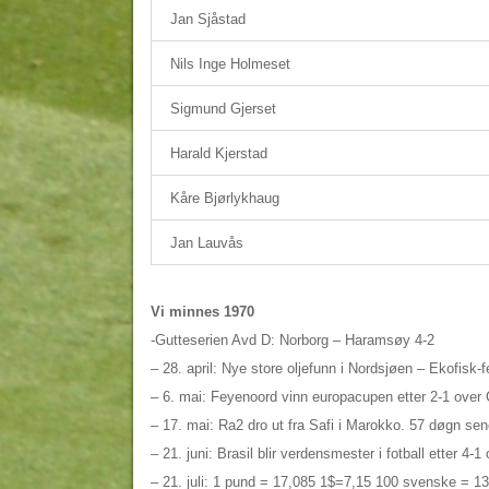
Jan Sjåstad
Nils Inge Holmeset
Sigmund Gjerset
Harald Kjerstad
Kåre Bjørlykhaug
Jan Lauvås
Vi minnes 1970
-Gutteserien Avd D: Norborg – Haramsøy 4-2
– 28. april: Nye store oljefunn i Nordsjøen – Ekofisk-fe
– 6. mai: Feyenoord vinn europacupen etter 2-1 over Ce
– 17. mai: Ra2 dro ut fra Safi i Marokko. 57 døgn s
– 21. juni: Brasil blir verdensmester i fotball etter 4-1 o
– 21. juli: 1 pund = 17,085 1$=7,15 100 svenske = 1