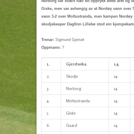
Norborg var svært nær eit opprykk dette året og le
Giske, men var avhengig av at Nordøy vann over 
vann 3-2 over Moltustranda, men kampen Nordøy –
skodjekeeper Dagfinn Lillebø stod ein kjempekamp
Trenar:
Sigmund Gjerset
Oppmann:
?
1.
Gjerdsvika
14
2.
Skodje
14
3.
Norborg
14
4.
Moltustranda
14
5.
Giske
14
6.
Guard
14