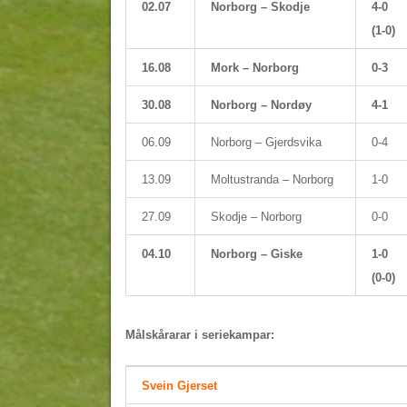
02.07
Norborg – Skodje
4-0
(1-0)
16.08
Mork – Norborg
0-3
30.08
Norborg – Nordøy
4-1
06.09
Norborg – Gjerdsvika
0-4
13.09
Moltustranda – Norborg
1-0
27.09
Skodje – Norborg
0-0
04.10
Norborg – Giske
1-0
(0-0)
Målskårarar i seriekampar:
Svein Gjerset