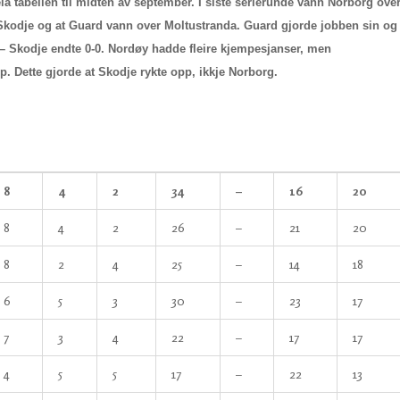
ia tabellen til midten av september. I siste serierunde vann Norborg ove
Skodje og at Guard vann over Moltustranda. Guard gjorde jobben sin og
 Skodje endte 0-0. Nordøy hadde fleire kjempesjanser, men
. Dette gjorde at Skodje rykte opp, ikkje Norborg.
8
4
2
34
–
16
20
8
4
2
26
–
21
20
8
2
4
25
–
14
18
6
5
3
30
–
23
17
7
3
4
22
–
17
17
4
5
5
17
–
22
13