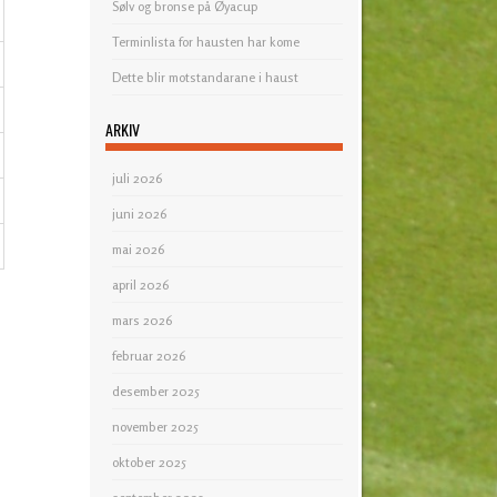
Sølv og bronse på Øyacup
Terminlista for hausten har kome
Dette blir motstandarane i haust
ARKIV
juli 2026
juni 2026
mai 2026
april 2026
mars 2026
februar 2026
desember 2025
november 2025
oktober 2025