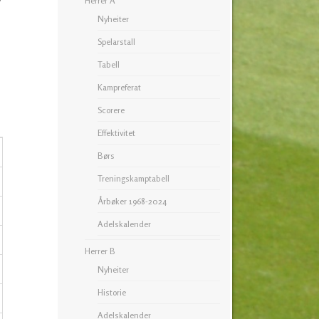
Herrer A
r
Nyheiter
Spelarstall
Tabell
Kampreferat
Scorere
Effektivitet
Børs
Treningskamptabell
Årbøker 1968-2024
Adelskalender
Herrer B
Nyheiter
Historie
Adelskalender