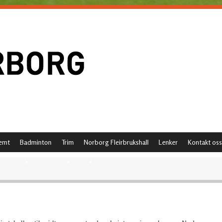
emt
Badminton
Trim
Norborg Fleirbrukshall
Lenker
Kontakt oss