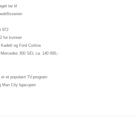
et tar til
edriftsserien
6 972
2 for kvinner
 Kadett og Ford Cortina
n Mercedes 300 SEL ca. 140 000,-
 er et populært TV-program
g Man City ligacupen