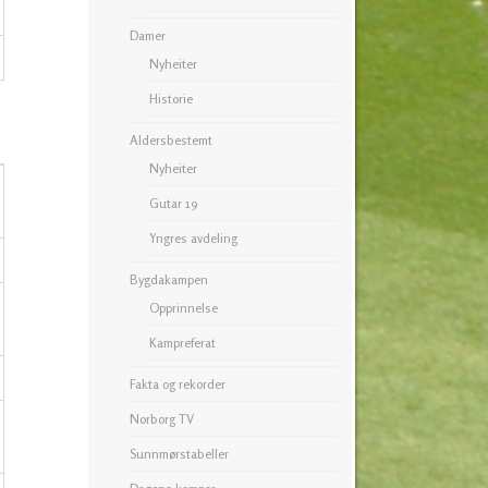
Damer
Nyheiter
Historie
Aldersbestemt
Nyheiter
Gutar 19
Yngres avdeling
Bygdakampen
Opprinnelse
Kampreferat
Fakta og rekorder
Norborg TV
Sunnmørstabeller