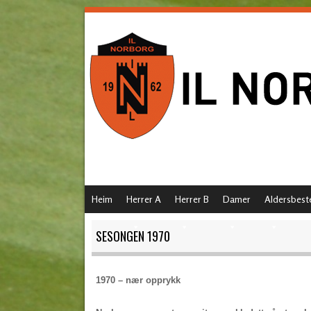
SKIP TO CONTENT
Heim
Herrer A
Herrer B
Damer
Aldersbest
MENU
SESONGEN 1970
1970 – nær opprykk