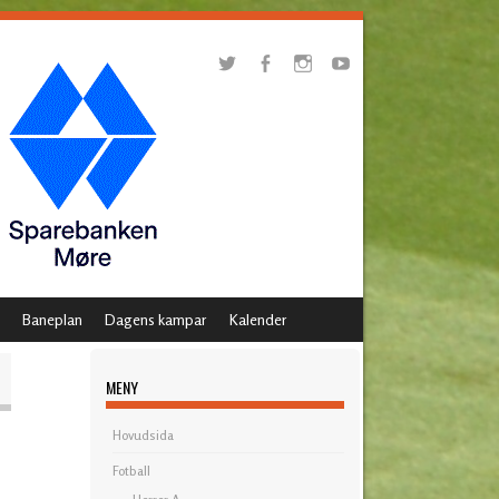
Baneplan
Dagens kampar
Kalender
MENY
Hovudsida
Fotball