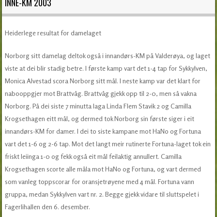
INNE-KM 2003
Heiderlege resultat for damelaget
Norborg sitt damelag deltok også i innandørs-KM på Valderøya, og laget
viste at dei blir stadig betre. I første kamp vart det 1-4 tap for Sykkylven,
Monica Alvestad scora Norborg sitt mål. I neste kamp var det klart for
nabooppgjer mot Brattvåg. Brattvåg gjekk opp til 2-0, men så vakna
Norborg. På dei siste 7 minutta laga Linda Flem Stavik 2 og Camilla
Krogsethagen eitt mål, og dermed tok Norborg sin første siger i eit
innandørs-KM for damer. I dei to siste kampane mot HaNo og Fortuna
vart det 1-6 og 2-6 tap. Mot det langt meir rutinerte Fortuna-laget tok ein
friskt leiinga 1-0 og fekk også eit mål feilaktig annullert. Camilla
Krogsethagen scorte alle måla mot HaNo og Fortuna, og vart dermed
som vanleg toppscorar for oransjetrøyene med 4 mål. Fortuna vann
gruppa, medan Sykkylven vart nr. 2. Begge gjekk vidare til sluttspelet i
Fagerlihallen den 6. desember.