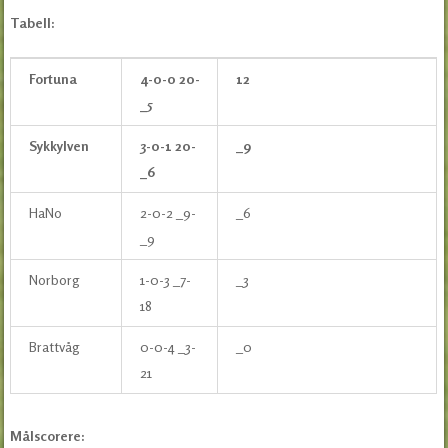
Tabell:
Fortuna
4-0-0 20-
12
_5
Sykkylven
3-0-1 20-
_9
_6
HaNo
2-0-2 _9-
_6
_9
Norborg
1-0-3 _7-
_3
18
Brattvåg
0-0-4 _3-
_0
21
Målscorere: