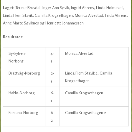
Laget:
Terese Brusdal, Inger Ann Søvik, Ingrid Ahrens, Linda Holmeset,
Linda Flem Stavik, Camilla Krogsethagen, Monica Alvestad, Frida Ahrens,
Anne Marte Søviknes og Henriette Johannessen.
Resultater:
Sykkylven-
4-
Monica Alvestad
Norborg
1
Brattvåg-Norborg
2-
Linda Flem Stavik 2, Camilla
3
Krogsethagen
HaNo-Norborg
6-
Camilla Krogsethagen
1
Fortuna-Norborg
6-
Camilla Krogsethagen 2
2