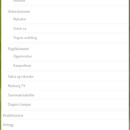
Historie
Aldersbestemt
Nyheiter
Gutar 19
Yngres avdeling
Bygdakampen
Opprinnelse
Kampreferat
Fakta og rekorder
Norborg TV
Sunnmørstabeller
Dagens kampar
Klubbhistorie
Anlegg