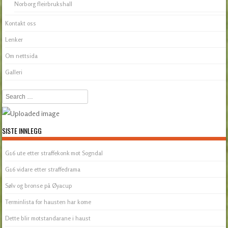
Norborg fleirbrukshall
Kontakt oss
Lenker
Om nettsida
Galleri
Search
SISTE INNLEGG
G16 ute etter straffekonk mot Sogndal
G16 vidare etter straffedrama
Sølv og bronse på Øyacup
Terminlista for hausten har kome
Dette blir motstandarane i haust