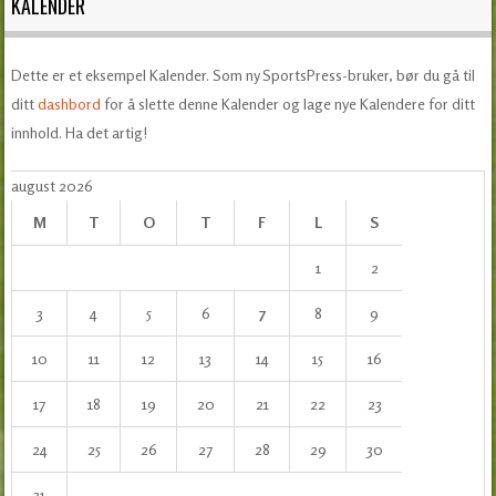
KALENDER
Dette er et eksempel Kalender. Som ny SportsPress-bruker, bør du gå til
ditt
dashbord
for å slette denne Kalender og lage nye Kalendere for ditt
innhold. Ha det artig!
august 2026
M
T
O
T
F
L
S
1
2
3
4
5
6
7
8
9
10
11
12
13
14
15
16
17
18
19
20
21
22
23
24
25
26
27
28
29
30
31