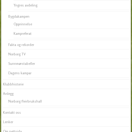
Yngres avdeling
Bygdakampen
Opprinnelse
Kampreferat
Fakta og rekorder
Norborg TV
Sunnmørstabeller
Dagens kampar
Klubbhistorie
Anlegg
Norborg fleirbrukshall
Kontakt oss
Lenker
Om nettsida