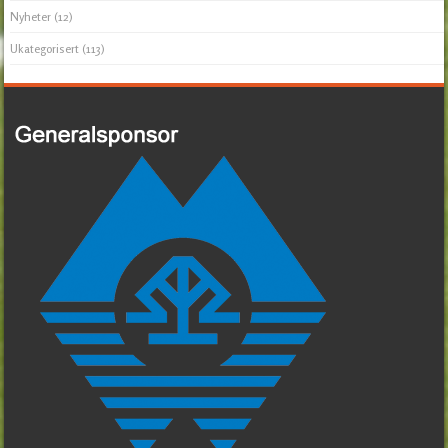
Nyheter
(12)
Ukategorisert
(113)