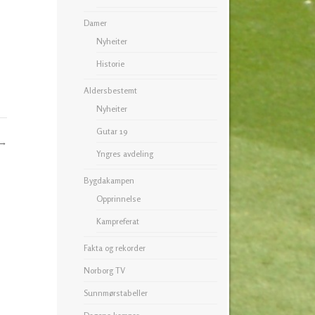
Damer
Nyheiter
Historie
Aldersbestemt
Nyheiter
Gutar 19
→
Yngres avdeling
Bygdakampen
Opprinnelse
Kampreferat
Fakta og rekorder
Norborg TV
Sunnmørstabeller