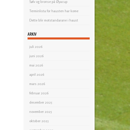
Sølv og bronse på Øyacup
Terminlista for hausten har kome
Dette blir motstandarane i haust
ARKIV
juli 2026
juni 2026
mai 2026
april 2026
mars 2026
februar 2026
desember 2025
november 2025
oktober 2025