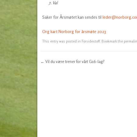
7. Val
Saker for Årsmøtet kan sendes til
leder@norborg.c
Org kart Norborg for årsmøte 2023
This entry was posted in
Forsidestoff
. Bookmark the
permali
←
Vil du være trener for vårt G16-lag?
Post navigation