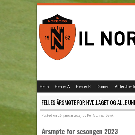
SKIP TO CONTENT
Heim
Herrer A
Herrer B
Damer
Aldersbest
MENU
FELLES ÅRSMØTE FOR HVD.LAGET OG ALLE U
Posted on
26. januar 2023
by
Per Gunnar Søvik
Årsmøte for sesongen 2023