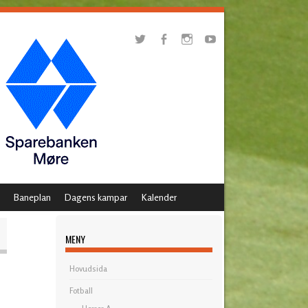
Baneplan
Dagens kampar
Kalender
MENY
Hovudsida
Fotball