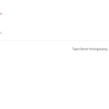
om
nk
.
Tapte første treningskamp