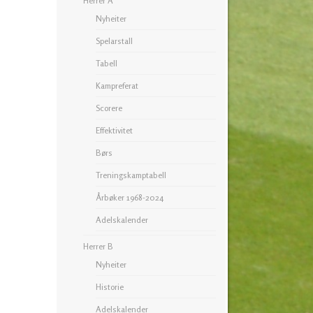
Herrer A
Nyheiter
Spelarstall
Tabell
Kampreferat
Scorere
Effektivitet
Børs
Treningskamptabell
Årbøker 1968-2024
Adelskalender
Herrer B
Nyheiter
Historie
Adelskalender