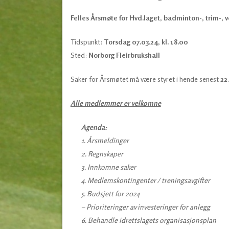
Felles Årsmøte for Hvd.laget, badminton-, trim-, v
Tidspunkt:
Torsdag 07.03.24, kl. 18.00
Sted:
Norborg Fleirbrukshall
Saker for Årsmøtet må være styret i hende senest
22
Alle medlemmer er velkomne
Agenda:
1. Årsmeldinger
2. Regnskaper
3. Innkomne saker
4. Medlemskontingenter / treningsavgifter
5. Budsjett for 2024
– Prioriteringer av investeringer for anlegg
6. Behandle idrettslagets organisasjonsplan