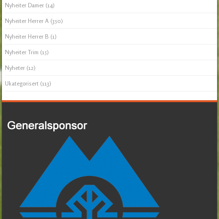
Nyheiter Damer
(14)
Nyheiter Herrer A
(350)
Nyheiter Herrer B
(1)
Nyheiter Trim
(15)
Nyheter
(12)
Ukategorisert
(113)