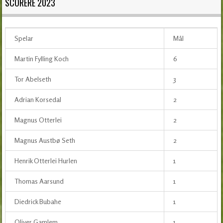
SCORERE 2023
Spelar
Mål
Martin Fylling Koch
6
Tor Abelseth
3
Adrian Korsedal
2
Magnus Otterlei
2
Magnus Austbø Seth
2
Henrik Otterlei Hurlen
1
Thomas Aarsund
1
Diedrick Bubahe
1
Oliver Gamlem
1