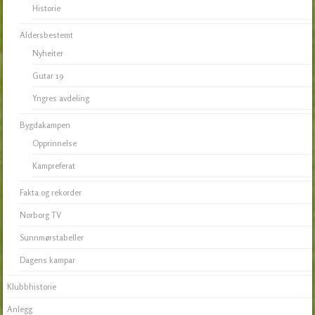
Historie
Aldersbestemt
Nyheiter
Gutar 19
Yngres avdeling
Bygdakampen
Opprinnelse
Kampreferat
Fakta og rekorder
Norborg TV
Sunnmørstabeller
Dagens kampar
Klubbhistorie
Anlegg